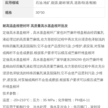
应用领域
石油,地矿,能源,建材/家具,道路/轨道/船舶
规格
30*30
耐高温盘根密封环 高质量高水基盘根环批发
定做高水基盘根环，高水基盘根环厂家也叫苎麻纤维盘根由经四氟乳
液处理过的高质量苎麻线,在方形纺织过程中再次充分浸渍色泽较浅的
特殊四氟乳液及阻隔剂,它不会使产品受到污染.少维护,易安装,对泵轴
或阀杆不会造成磨损.根据客户要求可以模压成苎麻纤维盘根环
定做高水基盘根环，高水基盘根环厂家毕建东289299 也叫苎麻纤维
盘根由经四氟乳液处理过的高质量苎麻线,在方形纺织过程中再次充分
浸渍色泽较浅的特殊四氟乳液及阻隔剂,它不会使产品受到污染.少维
护,易安装,对泵轴或阀杆不会造成磨损.根据客户要求可以模压成苎麻
纤维盘根环
技术参数：
温度：-20+210°C；压力：35 MPa；化学耐性：PH值4-11
可应用于船舶行业、冷水处理、海水及冷油上；低压阀门，旋转设