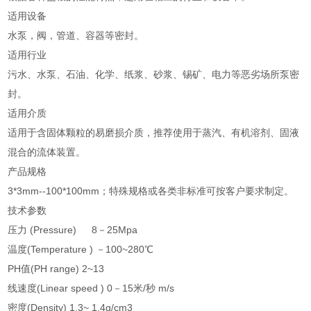
适用设备
水泵，阀，管道、容器等密封。
适用行业
污水、水泵、石油、化学、纸浆、砂浆、锡矿、电力等恶劣场所泵密
封。
适用介质
适用于含固体颗粒的易磨损介质，推荐使用于蒸汽、有机溶剂、固液
混合的流体装置。
产品规格
3*3mm--100*100mm；特殊规格或各类非标准可按客户要求制定。
技术参数
压力 (Pressure) 8－25Mpa
温度(Temperature ) －100~280℃
PH值(PH range) 2~13
线速度(Linear speed ) 0－15米/秒 m/s
密度(Density) 1.3~ 1.4g/cm3