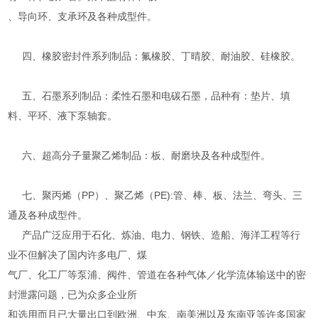
、导向环、支承环及各种成型件。
四、橡胶密封件系列制品：氟橡胶、丁晴胶、耐油胶、硅橡胶。
五、石墨系列制品：柔性石墨和电碳石墨，品种有：垫片、填
料、平环、液下泵轴套。
六、超高分子量聚乙烯制品：板、耐磨块及各种成型件。
七、聚丙烯（PP）、聚乙烯（PE):管、棒、板、法兰、弯头、三
通及各种成型件。
产品广泛应用于石化、炼油、电力、钢铁、造船、海洋工程等行
业不但解决了国内许多电厂、煤
气厂、化工厂等泵浦、阀件、管道在各种气体／化学流体输送中的密
封泄露问题，已为众多企业所
和选用而且已大量出口到欧洲、中东、南美洲以及东南亚等许多国家