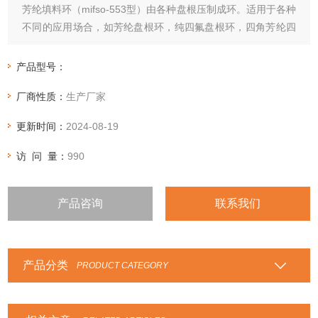
芳纶填料环（mifso-553型）由各种盘根压制成环。适用于各种
不同的应用场合，如芳纶盘根环，纯四氟盘根环，四角芳纶四
氟盘根环，石棉四氟盘根环，石棉石墨盘根环，高碳纤维盘根
环，四氟石墨盘根环，苎麻盘根环
产品型号：
厂商性质：
生产厂家
更新时间：
2024-08-19
访 问 量：
990
产品咨询
联系我们
产品分类
PRODUCT CATEGORY