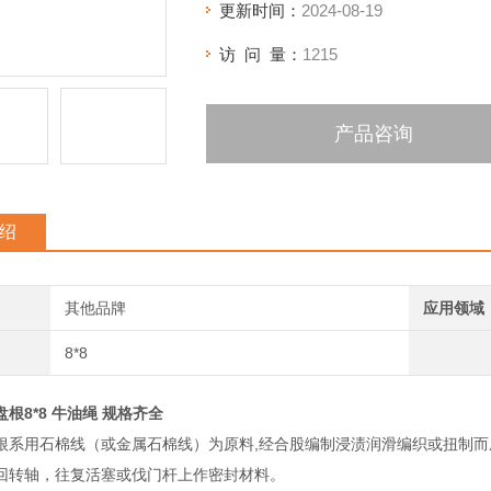
更新时间：
2024-08-19
访 问 量：
1215
产品咨询
绍
其他品牌
应用领域
8*8
根8*8 牛油绳 规格齐全
根系用石棉线（或金属石棉线）为原料,经合股编制浸渍润滑编织或扭制
回转轴，往复活塞或伐门杆上作密封材料。