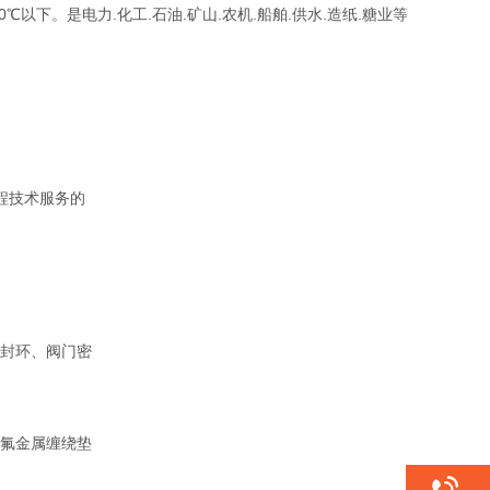
℃以下。是电力.化工.石油.矿山.农机.船舶.供水.造纸.糖业等
程技术服务的
封环、阀门密
氟金属缠绕垫