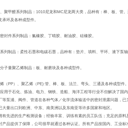
聚甲醛系列制品：1010尼龙和MC尼龙两大类，品种有：棒、板、管。
支承环及各种成型件。
封件系列制品：氟橡胶、丁晴胶、耐油胶、硅橡胶。
列制品：柔性石墨和电碳石墨，品种有：垫片、填料、平环、液下泵轴
子量聚乙烯制品：板、耐磨块及各种成型件。
（PP）、聚乙烯（PE):管、棒、板、法兰、弯头、三通及各种成型件
用于石化、炼油、电力、钢铁、造船、海洋工程等行业不但解决了国内
厂等泵浦、阀件、管道在各种气体／化学流体输送中的密封泄露问题，已
已大量出口到欧洲、中东、南美洲以及东南亚等许多国家和地区。
先进的生产检测设备；经验丰富、训练有素的员工队伍；充足的原料
封产品提供了保障，公司很早就通过各种认证。所有产品按国内、工业标