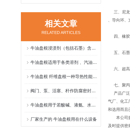
三、尼龙、
、导向环、
相关文章
RELATED ARTICLES
四、橡胶密
牛油盘根浸渍剂（包括石墨）含量的测定标准
五、石墨系
牛油盘根适用于各类溶剂 、汽油、水、液氮介质的泵、阀门、反应釜密封
六、超高分
牛油盘根 纤维盘根一种导热性能好、耐酸碱
七、聚丙烯
阀门、泵、活塞、杆作防腐密封选用牛油盘根很合适
产品广泛应
气厂、化工
牛油盘根用于若酸碱、液氨、水、油品介质、杆作防腐密封
和选用而且
本公司拥有
厂家生产的 牛油盘根用在什么设备
及时提供密