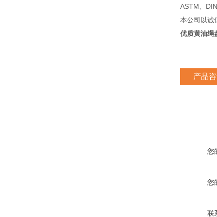
ASTM、D
本公司以诚
优质黄油绳盘
产品咨
您
您
联