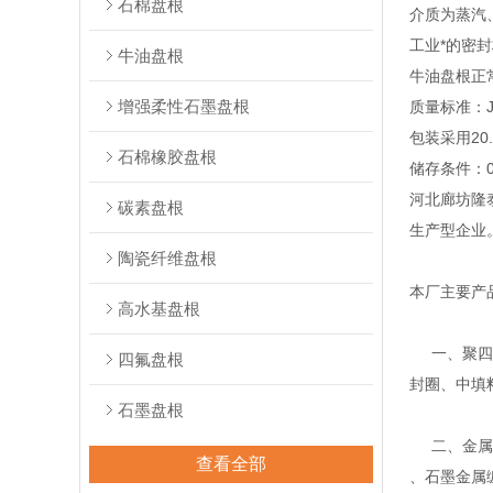
石棉盘根
介质为蒸汽、
工业*的密
牛油盘根
牛油盘根正常
增强柔性石墨盘根
质量标准：J
包装采用20. 
石棉橡胶盘根
储存条件：
河北廊坊隆
碳素盘根
生产型企业
陶瓷纤维盘根
本厂主要产
高水基盘根
一、聚四氟
四氟盘根
封圈、中填
石墨盘根
二、金属缠
查看全部
、石墨金属