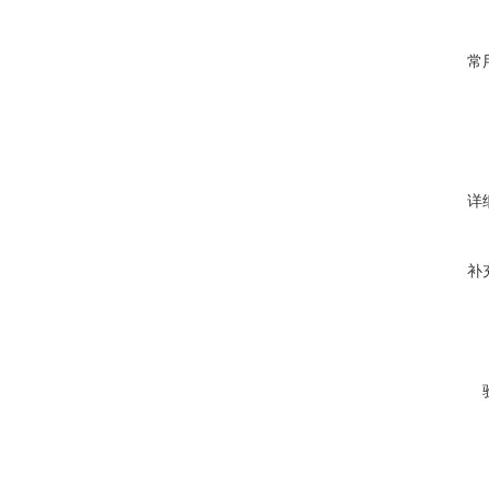
常
详
补