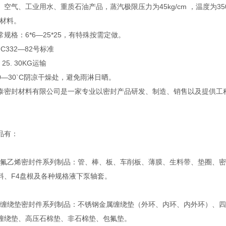
空气、工业用水、重质石油产品，蒸汽极限压力为45kg/cm ，温度为350
封材料。
规格：6*6—25*25，有特殊按需定做。
C332—82号标准
25. 30KG运输
0—30`C阴凉干燥处，避免雨淋日晒。
泰密封材料有限公司是一家专业以密封产品研发、制造、销售以及提供工
。
品有：
乙烯密封件系列制品：管、棒、板、车削板、薄膜、生料带、垫圈、密
料、F4盘根及各种规格液下泵轴套。
绕垫密封件系列制品：不锈钢金属缠绕垫（外环、内环、内外环）、四
缠绕垫、高压石棉垫、非石棉垫、包氟垫。