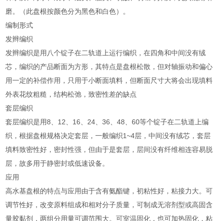
磨。（此盘根按颜色分为黑色和白色）。
编制形式
发辫编织
发辫编织是用八个锭子在二轨道上运行编织，在四角和中间没有绒
芯，编织的产品断面为方形，其特点是盘根松散，但对轴振动和偏心
用一定的补偿作用，只用于小断面填料，但断面尺寸大将会出现填料
外表花纹粗糙，结构松弛，致密性差的缺点
套层编织
套层编织是用8、12、16、24、36、48、60等个锭子在二轨道上编
织，根据盘根规格决定套层，一般编织1~4层，中间没有绒芯，套层
填料致密性好，密封性强，但由于是套层，层间没有纤维相连容易脱
层，故多用于静密封或低速设备。
应用
高水基盘根的特点与应用由于含有氨酯键，初粘性好，粘接力大。可
调节性好，改变原料组成和相对分子质量，可制成无溶剂型或高固含
量胶黏剂，两组分用量可调范围大。可室温固化，也可加热固化，粘