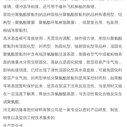
玻璃、缓冲器等粘接。还可用于修补飞机舱板的裂缝。
双组分聚氨酯胶黏剂的品种双组分聚氨酯胶黏剂的品种有通用型、结
构型（聚氨酯聚脲、聚氨酯环氧树脂聚脲）、纸塑复合用、包装用、
植绒等胶黏剂。
高水基盘根可直接使用，无需混合调配，操作很方便。单组分聚氨酯
胶黏剂有湿固化型、封闭型、热固化型、辐射固化型等品种。湿固化
聚氨酯胶黏剂中含有端异氰酸酯活泼基团，靠吸收空气中或被粘物表
面的微量水分而交联固化。基缺点是固化较慢，胶层容易产生气泡，
影响粘接强度。已经出现了潜性湿固化型高水基盘根，可避免固化时
胶层产生气泡。封闭型单组分聚氨酯胶黏剂是用某些封闭剂，如苯酚
等将基团暂时保护起来，使其在室温下没有反应活性。当使用时又能
在一定温度下解离，释放出异氰酸酯基团，与含活性氢化合物反应生
成聚氨酯。
河北廊坊隆泰密封材料有限公司是一家专业以密封产品研发、制造、
销售以及提供工程技术服务的
生产型企业。