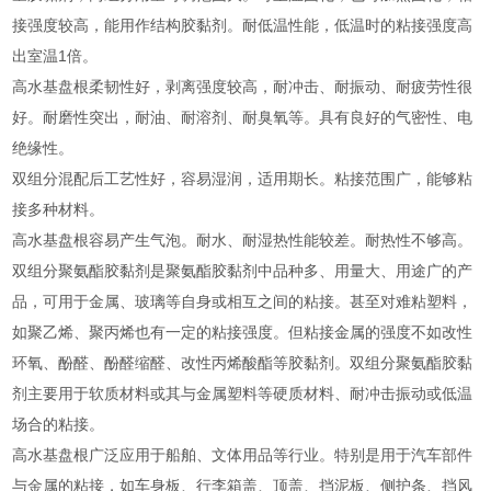
接强度较高，能用作结构胶黏剂。耐低温性能，低温时的粘接强度高
出室温1倍。
高水基盘根柔韧性好，剥离强度较高，耐冲击、耐振动、耐疲劳性很
好。耐磨性突出，耐油、耐溶剂、耐臭氧等。具有良好的气密性、电
绝缘性。
双组分混配后工艺性好，容易湿润，适用期长。粘接范围广，能够粘
接多种材料。
高水基盘根容易产生气泡。耐水、耐湿热性能较差。耐热性不够高。
双组分聚氨酯胶黏剂是聚氨酯胶黏剂中品种多、用量大、用途广的产
品，可用于金属、玻璃等自身或相互之间的粘接。甚至对难粘塑料，
如聚乙烯、聚丙烯也有一定的粘接强度。但粘接金属的强度不如改性
环氧、酚醛、酚醛缩醛、改性丙烯酸酯等胶黏剂。双组分聚氨酯胶黏
剂主要用于软质材料或其与金属塑料等硬质材料、耐冲击振动或低温
场合的粘接。
高水基盘根广泛应用于船舶、文体用品等行业。特别是用于汽车部件
与金属的粘接，如车身板、行李箱盖、顶盖、挡泥板、侧护条、挡风