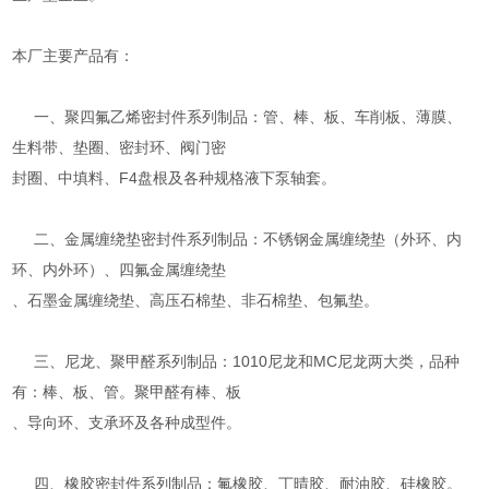
本厂主要产品有：
一、聚四氟乙烯密封件系列制品：管、棒、板、车削板、薄膜、
生料带、垫圈、密封环、阀门密
封圈、中填料、F4盘根及各种规格液下泵轴套。
二、金属缠绕垫密封件系列制品：不锈钢金属缠绕垫（外环、内
环、内外环）、四氟金属缠绕垫
、石墨金属缠绕垫、高压石棉垫、非石棉垫、包氟垫。
三、尼龙、聚甲醛系列制品：1010尼龙和MC尼龙两大类，品种
有：棒、板、管。聚甲醛有棒、板
、导向环、支承环及各种成型件。
四、橡胶密封件系列制品：氟橡胶、丁晴胶、耐油胶、硅橡胶。