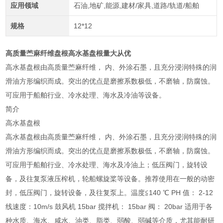
应用领域
石油,地矿,能源,建材/家具,道路/轨道/船舶
规格
12*12
高质量苎麻纤维盘根高水基盘根量大从优
高水基盘根由高质量苎麻纤维， 内、外涂石墨，且充分浸润特殊的润
滑油方形编织而成。突出的优点是磨擦系数极低，不磨轴，防腐蚀。
可应用于船舶行业、冷水处理、海水及冷油等设备。
简介
高水基盘根
高水基盘根由高质量苎麻纤维， 内、外涂石墨，且充分浸润特殊的润
滑油方形编织而成。突出的优点是磨擦系数极低，不磨轴，防腐蚀。
可应用于船舶行业、冷水处理、海水及冷油上；低压阀门，旋转设
备，及往复泵液压榨机，轮船螺旋桨等设备。推荐使用在一般的动密
封，低压阀门，旋转设备，及往复泵上。温度≦140 ℃ PH 值： 2-12
线速度：10m/s 鼓风机 15bar 搅拌机： 15bar 阀： 20bar 适用于各
种水质、海水、咸水、油类、脂类、弱酸、弱碱等介质，尤其能耐研