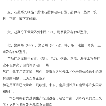
五、石墨系列制品：柔性石墨和电碳石墨，品种有：垫片、填
料、平环、液下泵轴套。
六、超高分子量聚乙烯制品：板、耐磨块及各种成型件。
七、聚丙烯（PP）、聚乙烯（PE):管、棒、板、法兰、弯头、三
通及各种成型件。
产品广泛应用于石化、炼油、电力、钢铁、造船、海洋工程等行
业不但解决了国内许多电厂、煤
气厂、化工厂等泵浦、阀件、管道在各种气体／化学流体输送中的密
封泄露问题，已为众多企业所
和选用而且已大量出口到欧洲、中东、南美洲以及东南亚等许多国家
和地区。
本公司拥有先进的生产检测设备；经验丰富、训练有素的员工队
伍；充足的原料及产品库存为顾客