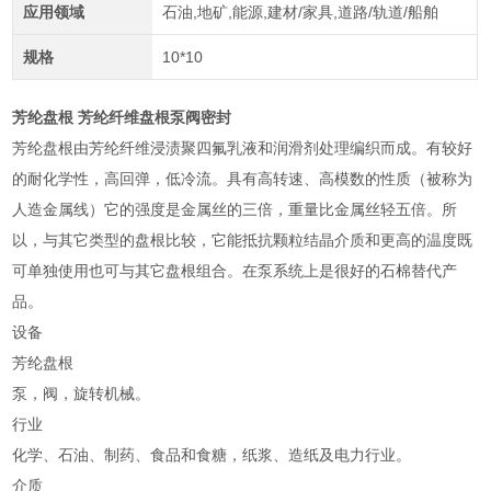
应用领域
石油,地矿,能源,建材/家具,道路/轨道/船舶
规格
10*10
芳纶盘根 芳纶纤维盘根泵阀密封
芳纶盘根由芳纶纤维浸渍聚四氟乳液和润滑剂处理编织而成。有较好
的耐化学性，高回弹，低冷流。具有高转速、高模数的性质（被称为
人造金属线）它的强度是金属丝的三倍，重量比金属丝轻五倍。所
以，与其它类型的盘根比较，它能抵抗颗粒结晶介质和更高的温度既
可单独使用也可与其它盘根组合。在泵系统上是很好的石棉替代产
品。
设备
芳纶盘根
泵，阀，旋转机械。
行业
化学、石油、制药、食品和食糖，纸浆、造纸及电力行业。
介质