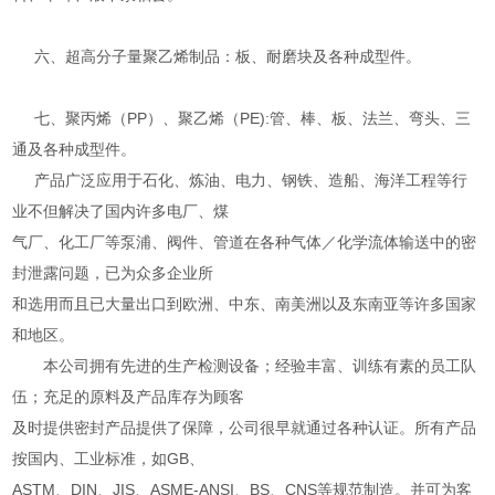
六、超高分子量聚乙烯制品：板、耐磨块及各种成型件。
七、聚丙烯（PP）、聚乙烯（PE):管、棒、板、法兰、弯头、三
通及各种成型件。
产品广泛应用于石化、炼油、电力、钢铁、造船、海洋工程等行
业不但解决了国内许多电厂、煤
气厂、化工厂等泵浦、阀件、管道在各种气体／化学流体输送中的密
封泄露问题，已为众多企业所
和选用而且已大量出口到欧洲、中东、南美洲以及东南亚等许多国家
和地区。
本公司拥有先进的生产检测设备；经验丰富、训练有素的员工队
伍；充足的原料及产品库存为顾客
及时提供密封产品提供了保障，公司很早就通过各种认证。所有产品
按国内、工业标准，如GB、
ASTM、DIN、JIS、ASME-ANSI、BS、CNS等规范制造。并可为客