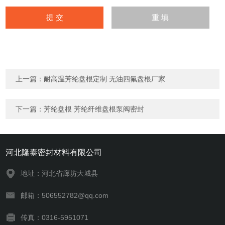
上一篇：
耐高温芳纶盘根定制 无油四氟盘根厂家
下一篇：
芳纶盘根 芳纶纤维盘根泵阀密封
河北隆泰密封材料有限公司
地址：河北省廊坊大城县
邮箱：506552782@qq.com
传真：0316-5951071