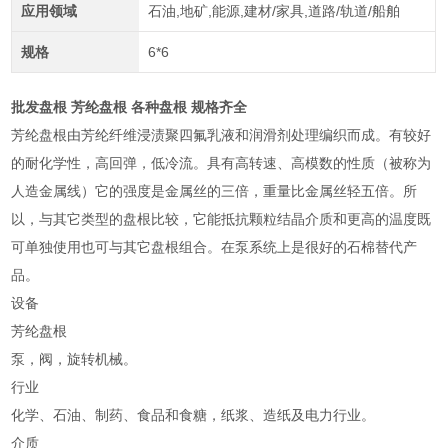
应用领域
石油,地矿,能源,建材/家具,道路/轨道/船舶
规格
6*6
批发盘根 芳纶盘根 各种盘根 规格齐全
芳纶盘根由芳纶纤维浸渍聚四氟乳液和润滑剂处理编织而成。有较好
的耐化学性，高回弹，低冷流。具有高转速、高模数的性质（被称为
人造金属线）它的强度是金属丝的三倍，重量比金属丝轻五倍。所
以，与其它类型的盘根比较，它能抵抗颗粒结晶介质和更高的温度既
可单独使用也可与其它盘根组合。在泵系统上是很好的石棉替代产
品。
设备
芳纶盘根
泵，阀，旋转机械。
行业
化学、石油、制药、食品和食糖，纸浆、造纸及电力行业。
介质