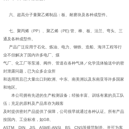
六、超高分子量聚乙烯制品：板、耐磨块及各种成型件。
七、聚丙烯（PP）、聚乙烯（PE):管、棒、板、法兰、弯头、三
通及各种成型件。
产品广泛应用于石化、炼油、电力、钢铁、造船、海洋工程等行
业不但解决了国内许多电厂、煤
气厂、化工厂等泵浦、阀件、管道在各种气体／化学流体输送中的密
封泄露问题，已为众多企业所
和选用而且已大量出口到欧洲、中东、南美洲以及东南亚等许多国家
和地区。
本公司拥有先进的生产检测设备；经验丰富、训练有素的员工队
伍；充足的原料及产品库存为顾客
及时提供密封产品提供了保障，公司很早就通过各种认证。所有产品
按国内、工业标准，如GB、
ASTM、DIN、JIS、ASME-ANSI、BS、CNS等规范制造。并可为客