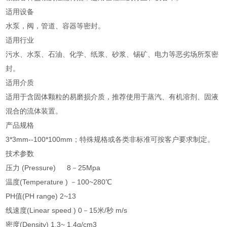
适用设备
水泵，阀，管道、容器等密封。
适用行业
污水、水泵、石油、化学、纸浆、砂浆、锡矿、电力等恶劣场所泵密
封。
适用介质
适用于含固体颗粒的易磨损介质，推荐使用于蒸汽、有机溶剂、固液
混合的流体装置。
产品规格
3*3mm--100*100mm；特殊规格或各类非标准可按客户要求制定。
技术参数
压力 (Pressure) 8－25Mpa
温度(Temperature ) －100~280℃
PH值(PH range) 2~13
线速度(Linear speed ) 0－15米/秒 m/s
密度(Density) 1.3~ 1.4g/cm3