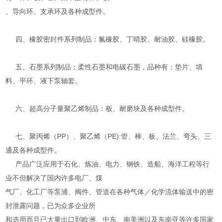
、导向环、支承环及各种成型件。
四、橡胶密封件系列制品：氟橡胶、丁晴胶、耐油胶、硅橡胶。
五、石墨系列制品：柔性石墨和电碳石墨，品种有：垫片、填
料、平环、液下泵轴套。
六、超高分子量聚乙烯制品：板、耐磨块及各种成型件。
七、聚丙烯（PP）、聚乙烯（PE):管、棒、板、法兰、弯头、三
通及各种成型件。
产品广泛应用于石化、炼油、电力、钢铁、造船、海洋工程等行
业不但解决了国内许多电厂、煤
气厂、化工厂等泵浦、阀件、管道在各种气体／化学流体输送中的密
封泄露问题，已为众多企业所
和选用而且已大量出口到欧洲、中东、南美洲以及东南亚等许多国家