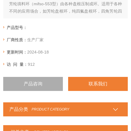
芳纶填料环（mifso-553型）由各种盘根压制成环。适用于各种
不同的应用场合，如芳纶盘根环，纯四氟盘根环，四角芳纶四
氟盘根环，石棉四氟盘根环，石棉石墨盘根环，高碳纤维盘根
环，四氟石墨盘根环，苎麻盘根环，高水基盘根环，亚克力纤
产品型号：
维盘根环等等性能特点：根据各种盘根的性能特点，选用在相
厂商性质：
生产厂家
应的行业和设备中
更新时间：
2024-08-18
访 问 量：
912
产品咨询
联系我们
产品分类
PRODUCT CATEGORY