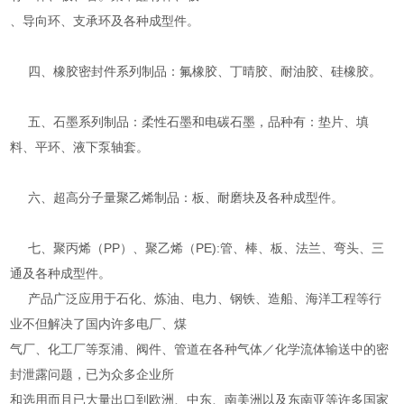
、导向环、支承环及各种成型件。
四、橡胶密封件系列制品：氟橡胶、丁晴胶、耐油胶、硅橡胶。
五、石墨系列制品：柔性石墨和电碳石墨，品种有：垫片、填
料、平环、液下泵轴套。
六、超高分子量聚乙烯制品：板、耐磨块及各种成型件。
七、聚丙烯（PP）、聚乙烯（PE):管、棒、板、法兰、弯头、三
通及各种成型件。
产品广泛应用于石化、炼油、电力、钢铁、造船、海洋工程等行
业不但解决了国内许多电厂、煤
气厂、化工厂等泵浦、阀件、管道在各种气体／化学流体输送中的密
封泄露问题，已为众多企业所
和选用而且已大量出口到欧洲、中东、南美洲以及东南亚等许多国家