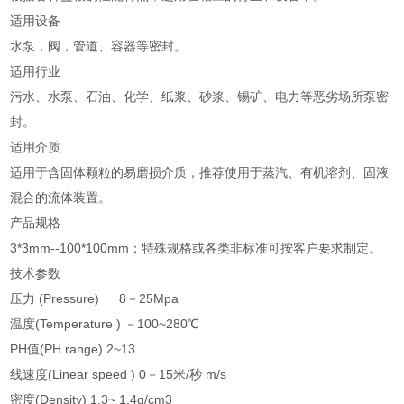
适用设备
水泵，阀，管道、容器等密封。
适用行业
污水、水泵、石油、化学、纸浆、砂浆、锡矿、电力等恶劣场所泵密
封。
适用介质
适用于含固体颗粒的易磨损介质，推荐使用于蒸汽、有机溶剂、固液
混合的流体装置。
产品规格
3*3mm--100*100mm；特殊规格或各类非标准可按客户要求制定。
技术参数
压力 (Pressure) 8－25Mpa
温度(Temperature ) －100~280℃
PH值(PH range) 2~13
线速度(Linear speed ) 0－15米/秒 m/s
密度(Density) 1.3~ 1.4g/cm3