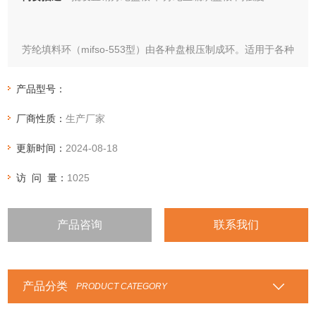
芳纶填料环（mifso-553型）由各种盘根压制成环。适用于各种
不同的应用场合，如芳纶盘根环，纯四氟盘根环，四角芳纶四
氟盘根环，石棉四氟盘根环，石棉石墨盘根环，高碳纤维盘根
产品型号：
环，四氟石墨盘根环，苎麻盘根环，高水基盘根环，亚克力纤
厂商性质：
生产厂家
维盘根环等等性能特点：根据各种盘根的性能特点，选用在相
应的行业和设备中。
更新时间：
2024-08-18
访 问 量：
1025
产品咨询
联系我们
产品分类
PRODUCT CATEGORY