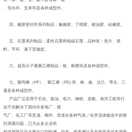
、导向环、支承环及各种成型件。
四、橡胶密封件系列制品：氟橡胶、丁晴胶、耐油胶、硅橡胶。
五、石墨系列制品：柔性石墨和电碳石墨，品种有：垫片、填
料、平环、液下泵轴套。
六、超高分子量聚乙烯制品：板、耐磨块及各种成型件。
七、聚丙烯（PP）、聚乙烯（PE):管、棒、板、法兰、弯头、三
通及各种成型件。
产品广泛应用于石化、炼油、电力、钢铁、造船、海洋工程等行
业不但解决了国内许多电厂、煤
气厂、化工厂等泵浦、阀件、管道在各种气体／化学流体输送中的密
封泄露问题，已为众多企业所
和选用而且已大量出口到欧洲、中东、南美洲以及东南亚等许多国家