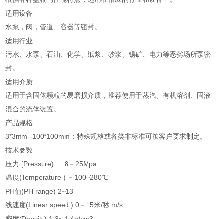
适用设备
水泵，阀，管道、容器等密封。
适用行业
污水、水泵、石油、化学、纸浆、砂浆、锡矿、电力等恶劣场所泵密
封。
适用介质
适用于含固体颗粒的易磨损介质，推荐使用于蒸汽、有机溶剂、固液
混合的流体装置。
产品规格
3*3mm--100*100mm；特殊规格或各类非标准可按客户要求制定。
技术参数
压力 (Pressure) 8－25Mpa
温度(Temperature ) －100~280℃
PH值(PH range) 2~13
线速度(Linear speed ) 0－15米/秒 m/s
密度(Density) 1.3~ 1.4g/cm3