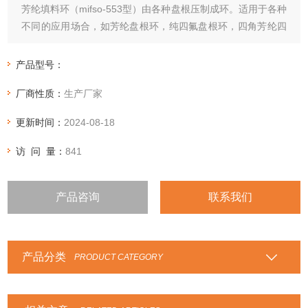
芳纶填料环（mifso-553型）由各种盘根压制成环。适用于各种
不同的应用场合，如芳纶盘根环，纯四氟盘根环，四角芳纶四
氟盘根环，石棉四氟盘根环，石棉石墨盘根环，高碳纤维盘根
环，四氟石墨盘根环，苎麻盘根环，高水基盘根环，亚克力纤
产品型号：
维盘根环等等性能特点：根据各种盘根的性能特点，选用在相
厂商性质：
生产厂家
应的行业和设备中。
更新时间：
2024-08-18
访 问 量：
841
产品咨询
联系我们
产品分类
PRODUCT CATEGORY