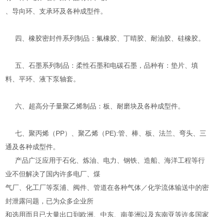
、导向环、支承环及各种成型件。
四、橡胶密封件系列制品：氟橡胶、丁晴胶、耐油胶、硅橡胶。
五、石墨系列制品：柔性石墨和电碳石墨，品种有：垫片、填
料、平环、液下泵轴套。
六、超高分子量聚乙烯制品：板、耐磨块及各种成型件。
七、聚丙烯（PP）、聚乙烯（PE):管、棒、板、法兰、弯头、三
通及各种成型件。
产品广泛应用于石化、炼油、电力、钢铁、造船、海洋工程等行
业不但解决了国内许多电厂、煤
气厂、化工厂等泵浦、阀件、管道在各种气体／化学流体输送中的密
封泄露问题，已为众多企业所
和选用而且已大量出口到欧洲、中东、南美洲以及东南亚等许多国家