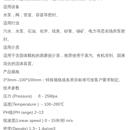
适用设备
水泵，阀，管道、容器等密封。
适用行业
污水、水泵、石油、化学、纸浆、砂浆、锡矿、电力等恶劣场所泵密
封。
适用介质
适用于含固体颗粒的易磨损介质，推荐使用于蒸汽、有机溶剂、固液
混合的流体装置。
产品规格
3*3mm--100*100mm；特殊规格或各类非标准可按客户要求制定。
技术参数
压力 (Pressure) 8－25Mpa
温度(Temperature ) －100~280℃
PH值(PH range) 2~13
线速度(Linear speed ) 0－15米/秒 m/s
密度(Density) 1.3~ 1.4g/cm3