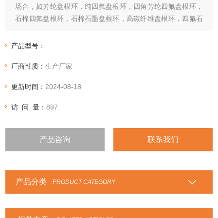
场合，如芳纶盘根环，纯四氟盘根环，四角芳纶四氟盘根环，
石棉四氟盘根环，石棉石墨盘根环，高碳纤维盘根环，四氟石
墨盘根环，苎麻盘根环
产品型号：
厂商性质：
生产厂家
更新时间：
2024-08-18
访 问 量：
897
产品咨询
联系我们
产品分类
PRODUCT CATEGORY