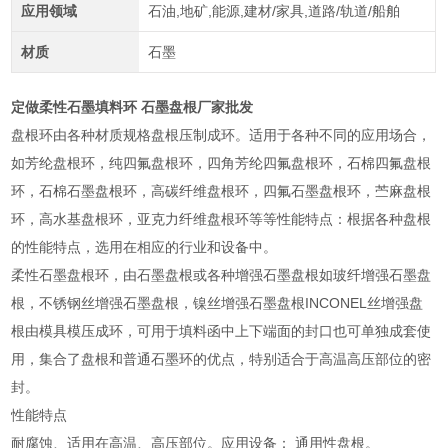
应用领域
石油,地矿,能源,建材/家具,道路/轨道/船舶
材质
石墨
定做柔性石墨填料环 石墨盘根厂家批发
盘根环由各种材质规格盘根压制成环。适用于各种不同的应用场合，
如芳纶盘根环，纯四氟盘根环，四角芳纶四氟盘根环，石棉四氟盘根
环，石棉石墨盘根环，高碳纤维盘根环，四氟石墨盘根环，苎麻盘根
环，高水基盘根环，亚克力纤维盘根环等等性能特点：根据各种盘根
的性能特点，选用在相应的行业和设备中。
柔性石墨盘根环，由石墨盘根或各种增强石墨盘根如玻纤增强石墨盘
根，不锈钢丝增强石墨盘根，镍丝增强石墨盘根INCONEL丝增强盘
根由模具模压成环，可用于填料函中上下端面的封口也可单独成套使
用，集合了盘根和普通石墨环的优点，特别适合于高温高压部位的密
封。
性能特点
耐腐蚀、适用在高温、高压部位。应用设备： 通用性盘根。