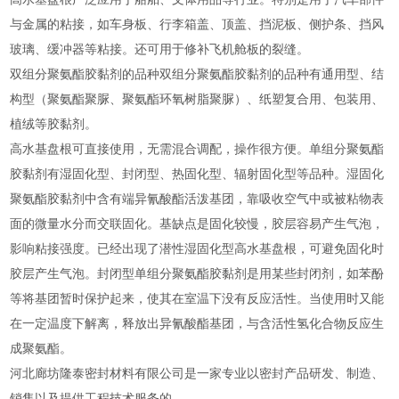
与金属的粘接，如车身板、行李箱盖、顶盖、挡泥板、侧护条、挡风
玻璃、缓冲器等粘接。还可用于修补飞机舱板的裂缝。
双组分聚氨酯胶黏剂的品种双组分聚氨酯胶黏剂的品种有通用型、结
构型（聚氨酯聚脲、聚氨酯环氧树脂聚脲）、纸塑复合用、包装用、
植绒等胶黏剂。
高水基盘根可直接使用，无需混合调配，操作很方便。单组分聚氨酯
胶黏剂有湿固化型、封闭型、热固化型、辐射固化型等品种。湿固化
聚氨酯胶黏剂中含有端异氰酸酯活泼基团，靠吸收空气中或被粘物表
面的微量水分而交联固化。基缺点是固化较慢，胶层容易产生气泡，
影响粘接强度。已经出现了潜性湿固化型高水基盘根，可避免固化时
胶层产生气泡。封闭型单组分聚氨酯胶黏剂是用某些封闭剂，如苯酚
等将基团暂时保护起来，使其在室温下没有反应活性。当使用时又能
在一定温度下解离，释放出异氰酸酯基团，与含活性氢化合物反应生
成聚氨酯。
河北廊坊隆泰密封材料有限公司是一家专业以密封产品研发、制造、
销售以及提供工程技术服务的