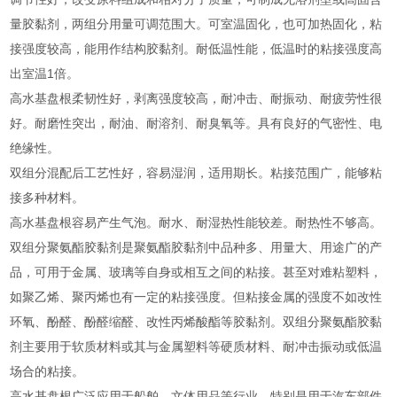
量胶黏剂，两组分用量可调范围大。可室温固化，也可加热固化，粘
接强度较高，能用作结构胶黏剂。耐低温性能，低温时的粘接强度高
出室温1倍。
高水基盘根柔韧性好，剥离强度较高，耐冲击、耐振动、耐疲劳性很
好。耐磨性突出，耐油、耐溶剂、耐臭氧等。具有良好的气密性、电
绝缘性。
双组分混配后工艺性好，容易湿润，适用期长。粘接范围广，能够粘
接多种材料。
高水基盘根容易产生气泡。耐水、耐湿热性能较差。耐热性不够高。
双组分聚氨酯胶黏剂是聚氨酯胶黏剂中品种多、用量大、用途广的产
品，可用于金属、玻璃等自身或相互之间的粘接。甚至对难粘塑料，
如聚乙烯、聚丙烯也有一定的粘接强度。但粘接金属的强度不如改性
环氧、酚醛、酚醛缩醛、改性丙烯酸酯等胶黏剂。双组分聚氨酯胶黏
剂主要用于软质材料或其与金属塑料等硬质材料、耐冲击振动或低温
场合的粘接。
高水基盘根广泛应用于船舶、文体用品等行业。特别是用于汽车部件