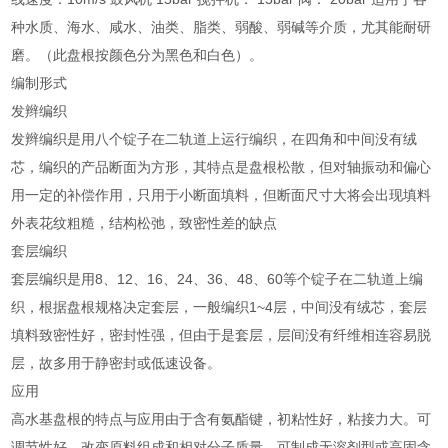
种水质、海水、咸水、油类、脂类、弱酸、弱碱等介质，尤其能耐研
磨。（此盘根按颜色分为黑色和白色）。
编制形式
发辫编织
发辫编织是用八个锭子在二轨道上运行编织，在四角和中间没有绒
芯，编织的产品断面为方形，其特点是盘根松散，但对轴振动和偏心
用一定的补偿作用，只用于小断面填料，但断面尺寸大将会出现填料
外表花纹粗糙，结构松弛，致密性差的缺点
套层编织
套层编织是用8、12、16、24、36、48、60等个锭子在二轨道上编
织，根据盘根规格决定套层，一般编织1~4层，中间没有绒芯，套层
填料致密性好，密封性强，但由于是套层，层间没有纤维相连容易脱
层，故多用于静密封或低速设备。
应用
高水基盘根的特点与应用由于含有氨酯键，初粘性好，粘接力大。可
调节性好，改变原料组成和相对分子质量，可制成无溶剂型或高固含