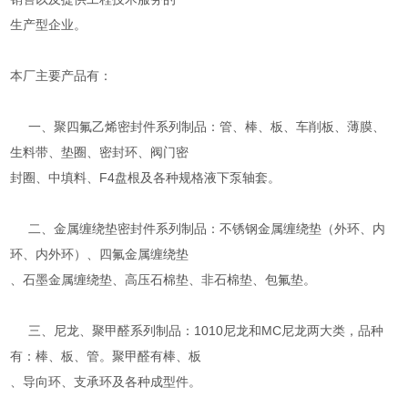
生产型企业。
本厂主要产品有：
一、聚四氟乙烯密封件系列制品：管、棒、板、车削板、薄膜、
生料带、垫圈、密封环、阀门密
封圈、中填料、F4盘根及各种规格液下泵轴套。
二、金属缠绕垫密封件系列制品：不锈钢金属缠绕垫（外环、内
环、内外环）、四氟金属缠绕垫
、石墨金属缠绕垫、高压石棉垫、非石棉垫、包氟垫。
三、尼龙、聚甲醛系列制品：1010尼龙和MC尼龙两大类，品种
有：棒、板、管。聚甲醛有棒、板
、导向环、支承环及各种成型件。