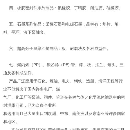
四、橡胶密封件系列制品：氟橡胶、丁晴胶、耐油胶、硅橡胶。
五、石墨系列制品：柔性石墨和电碳石墨，品种有：垫片、填
料、平环、液下泵轴套。
六、超高分子量聚乙烯制品：板、耐磨块及各种成型件。
七、聚丙烯（PP）、聚乙烯（PE):管、棒、板、法兰、弯头、三
通及各种成型件。
产品广泛应用于石化、炼油、电力、钢铁、造船、海洋工程等行
业不但解决了国内许多电厂、煤
气厂、化工厂等泵浦、阀件、管道在各种气体／化学流体输送中的密
封泄露问题，已为众多企业所
和选用而且已大量出口到欧洲、中东、南美洲以及东南亚等许多国家
和地区。
本公司拥有良好的生产检测设备；经验丰富、训练有素的员工队