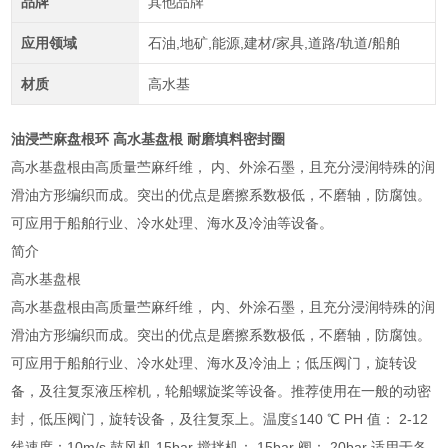
品牌
其他品牌
应用领域
石油,地矿,能源,建材/家具,道路/轨道/船舶
材质
高水基
油浸苎麻盘根环 高水基盘根 耐磨填料密封圈
高水基盘根由高质量苎麻纤维， 内、外涂石墨，且充分浸润特殊的润
滑油方形编织而成。突出的优点是磨擦系数极低，不磨轴，防腐蚀。
可应用于船舶行业、冷水处理、海水及冷油等设备。
简介
高水基盘根
高水基盘根由高质量苎麻纤维， 内、外涂石墨，且充分浸润特殊的润
滑油方形编织而成。突出的优点是磨擦系数极低，不磨轴，防腐蚀。
可应用于船舶行业、冷水处理、海水及冷油上；低压阀门，旋转设
备，及往复泵液压榨机，轮船螺旋桨等设备。推荐使用在一般的动密
封，低压阀门，旋转设备，及往复泵上。温度≦140 ℃ PH 值： 2-12
线速度：10m/s 鼓风机 15bar 搅拌机： 15bar 阀： 20bar 适用于各