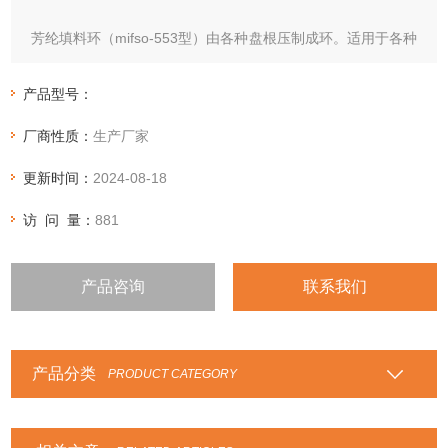
芳纶填料环（mifso-553型）由各种盘根压制成环。适用于各种
不同的应用场合，如芳纶盘根环，纯四氟盘根环，四角芳纶四
氟盘根环，石棉四氟盘根环，石棉石墨盘根环，高碳纤维盘根
产品型号：
环，四氟石墨盘根环，苎麻盘根环，高水基盘根环，亚克力纤
厂商性质：
生产厂家
维盘根环等等性能特点：根据各种盘根的性能特点，选用在相
应的行业和设备中。
更新时间：
2024-08-18
访 问 量：
881
产品咨询
联系我们
产品分类
PRODUCT CATEGORY