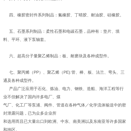
四、橡胶密封件系列制品：氟橡胶、丁晴胶、耐油胶、硅橡胶。
五、石墨系列制品：柔性石墨和电碳石墨，品种有：垫片、填
料、平环、液下泵轴套。
六、超高分子量聚乙烯制品：板、耐磨块及各种成型件。
七、聚丙烯（PP）、聚乙烯（PE):管、棒、板、法兰、弯头、三
通及各种成型件。
产品广泛应用于石化、炼油、电力、钢铁、造船、海洋工程等行
业不但解决了国内许多电厂、煤
气厂、化工厂等泵浦、阀件、管道在各种气体／化学流体输送中的密
封泄露问题，已为众多企业所
和选用而且已大量出口到欧洲、中东、南美洲以及东南亚等许多国家
和地区。