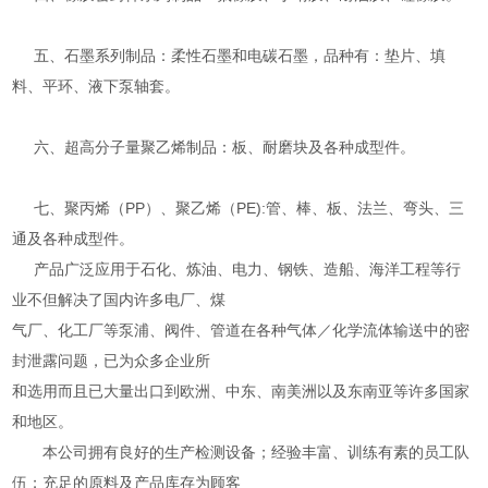
五、石墨系列制品：柔性石墨和电碳石墨，品种有：垫片、填
料、平环、液下泵轴套。
六、超高分子量聚乙烯制品：板、耐磨块及各种成型件。
七、聚丙烯（PP）、聚乙烯（PE):管、棒、板、法兰、弯头、三
通及各种成型件。
产品广泛应用于石化、炼油、电力、钢铁、造船、海洋工程等行
业不但解决了国内许多电厂、煤
气厂、化工厂等泵浦、阀件、管道在各种气体／化学流体输送中的密
封泄露问题，已为众多企业所
和选用而且已大量出口到欧洲、中东、南美洲以及东南亚等许多国家
和地区。
本公司拥有良好的生产检测设备；经验丰富、训练有素的员工队
伍；充足的原料及产品库存为顾客