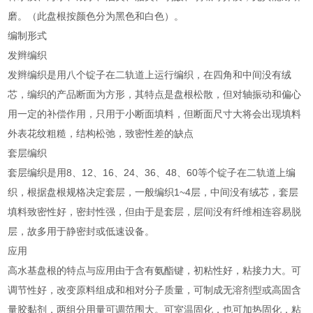
磨。（此盘根按颜色分为黑色和白色）。
编制形式
发辫编织
发辫编织是用八个锭子在二轨道上运行编织，在四角和中间没有绒
芯，编织的产品断面为方形，其特点是盘根松散，但对轴振动和偏心
用一定的补偿作用，只用于小断面填料，但断面尺寸大将会出现填料
外表花纹粗糙，结构松弛，致密性差的缺点
套层编织
套层编织是用8、12、16、24、36、48、60等个锭子在二轨道上编
织，根据盘根规格决定套层，一般编织1~4层，中间没有绒芯，套层
填料致密性好，密封性强，但由于是套层，层间没有纤维相连容易脱
层，故多用于静密封或低速设备。
应用
高水基盘根的特点与应用由于含有氨酯键，初粘性好，粘接力大。可
调节性好，改变原料组成和相对分子质量，可制成无溶剂型或高固含
量胶黏剂，两组分用量可调范围大。可室温固化，也可加热固化，粘