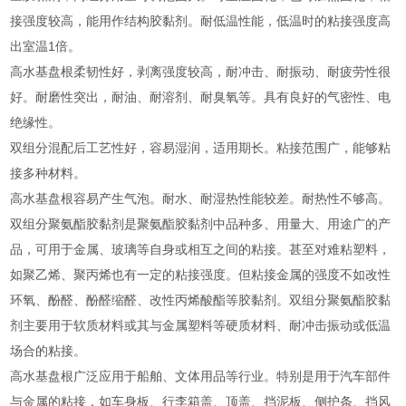
接强度较高，能用作结构胶黏剂。耐低温性能，低温时的粘接强度高
出室温1倍。
高水基盘根柔韧性好，剥离强度较高，耐冲击、耐振动、耐疲劳性很
好。耐磨性突出，耐油、耐溶剂、耐臭氧等。具有良好的气密性、电
绝缘性。
双组分混配后工艺性好，容易湿润，适用期长。粘接范围广，能够粘
接多种材料。
高水基盘根容易产生气泡。耐水、耐湿热性能较差。耐热性不够高。
双组分聚氨酯胶黏剂是聚氨酯胶黏剂中品种多、用量大、用途广的产
品，可用于金属、玻璃等自身或相互之间的粘接。甚至对难粘塑料，
如聚乙烯、聚丙烯也有一定的粘接强度。但粘接金属的强度不如改性
环氧、酚醛、酚醛缩醛、改性丙烯酸酯等胶黏剂。双组分聚氨酯胶黏
剂主要用于软质材料或其与金属塑料等硬质材料、耐冲击振动或低温
场合的粘接。
高水基盘根广泛应用于船舶、文体用品等行业。特别是用于汽车部件
与金属的粘接，如车身板、行李箱盖、顶盖、挡泥板、侧护条、挡风