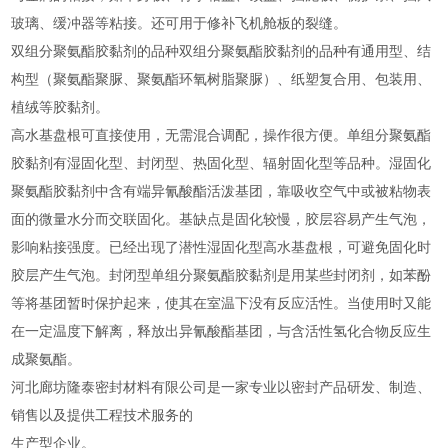
玻璃、缓冲器等粘接。还可用于修补飞机舱板的裂缝。
双组分聚氨酯胶黏剂的品种双组分聚氨酯胶黏剂的品种有通用型、结
构型（聚氨酯聚脲、聚氨酯环氧树脂聚脲）、纸塑复合用、包装用、
植绒等胶黏剂。
高水基盘根可直接使用，无需混合调配，操作很方便。单组分聚氨酯
胶黏剂有湿固化型、封闭型、热固化型、辐射固化型等品种。湿固化
聚氨酯胶黏剂中含有端异氰酸酯活泼基团，靠吸收空气中或被粘物表
面的微量水分而交联固化。基缺点是固化较慢，胶层容易产生气泡，
影响粘接强度。已经出现了潜性湿固化型高水基盘根，可避免固化时
胶层产生气泡。封闭型单组分聚氨酯胶黏剂是用某些封闭剂，如苯酚
等将基团暂时保护起来，使其在室温下没有反应活性。当使用时又能
在一定温度下解离，释放出异氰酸酯基团，与含活性氢化合物反应生
成聚氨酯。
河北廊坊隆泰密封材料有限公司是一家专业以密封产品研发、制造、
销售以及提供工程技术服务的
生产型企业。