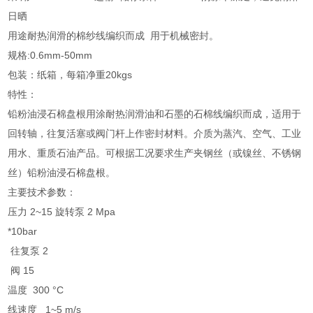
日晒
用途耐热润滑的棉纱线编织而成 用于机械密封。
规格:0.6mm-50mm
包装：纸箱，每箱净重20kgs
特性：
铅粉油浸石棉盘根用涂耐热润滑油和石墨的石棉线编织而成，适用于
回转轴，往复活塞或阀门杆上作密封材料。介质为蒸汽、空气、工业
用水、重质石油产品。可根据工况要求生产夹钢丝（或镍丝、不锈钢
丝）铅粉油浸石棉盘根。
主要技术参数：
压力 2~15 旋转泵 2 Mpa
*10bar
往复泵 2
阀 15
温度 300 °C
线速度 1~5 m/s