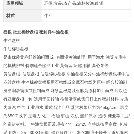
应用领域
环保,食品/农产品,农林牧渔,能源
材质
牛油
盘根 批发棉纱盘根 密封件牛油盘根
牛油盘根
牛油棉纱盘根
是由优质黄麻纤维编织而成 表面浸黄油处理 用于海水 油等介质中
的机械密封 特别适合船舶工业 黄铜套管 船用轴 离心泵等
黄油盘根 油浸盘根 油浸棉纱盘根 牛油盘根又分牛油棉纱盘根和牛油
麻纱盘根 牛油棉纱盘根系用石棉线或金属石棉线为原料 经合股编制
浸渍润滑编织或扭制而成 麻纱盘根是以亚麻为原料加工而成 所以也
有亚麻盘根一称 选用于回转轴 往复活塞或伐门杆上作密封材料 介质
为蒸汽 空气 工业用水 重质石油产品 蒸汽极限压力为45kg/cm 温度
为350℃以下 是电力 化工 石油 矿山 农机 船舶供水 造纸 糖业等工业*
的密封材料。 牛油盘根正常规格 4*4 25*25 有特殊按需定做 包装
采 用20. 25. 30KG运输 储存条件 0—30`C阴凉干燥处，避免雨淋