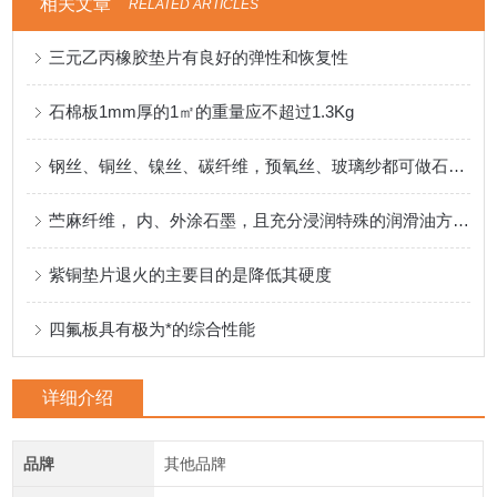
相关文章
RELATED ARTICLES
三元乙丙橡胶垫片有良好的弹性和恢复性
石棉板1mm厚的1㎡的重量应不超过1.3Kg
钢丝、铜丝、镍丝、碳纤维，预氧丝、玻璃纱都可做石墨盘根的简金属丝
苎麻纤维， 内、外涂石墨，且充分浸润特殊的润滑油方形编织而成高水基盘根
紫铜垫片退火的主要目的是降低其硬度
四氟板具有极为*的综合性能
详细介绍
品牌
其他品牌