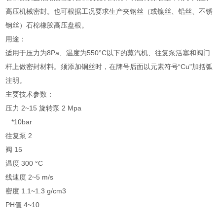
高压机械密封。也可根据工况要求生产夹钢丝（或镍丝、铅丝、不锈
钢丝）石棉橡胶高压盘根。
用途：
适用于压力为8Pa、温度为550°C以下的蒸汽机、往复泵活塞和阀门
杆上做密封材料。须添加铜丝时，在牌号后面以元素符号“Cu"加括弧
注明。
主要技术参数：
压力 2~15 旋转泵 2 Mpa
*10bar
往复泵 2
阀 15
温度 300 °C
线速度 2~5 m/s
密度 1.1~1.3 g/cm3
PH值 4~10