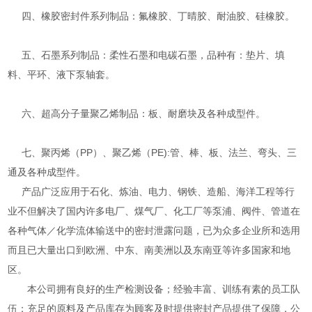
四、橡胶密封件系列制品：氟橡胶、丁晴胶、耐油胶、硅橡胶。
五、石墨系列制品：柔性石墨和电碳石墨，品种有：垫片、填
料、平环、液下泵轴套。
六、超高分子量聚乙烯制品：板、耐磨块及各种成型件。
七、聚丙烯（PP）、聚乙烯（PE):管、棒、板、法兰、弯头、三
通及各种成型件。
产品广泛应用于石化、炼油、电力、钢铁、造船、海洋工程等行
业不但解决了国内许多电厂、煤气厂、化工厂等泵浦、阀件、管道在
各种气体／化学流体输送中的密封泄露问题，已为众多企业所和选用
而且已大量出口到欧洲、中东、南美洲以及东南亚等许多国家和地
区。
本公司拥有良好的生产检测设备；经验丰富、训练有素的员工队
伍；充足的原料及产品库存为顾客及时提供密封产品提供了保障，公