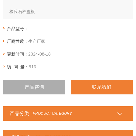
橡胶石棉盘根
特性：
石棉橡胶盘根用浸橡胶石棉线编织而成，表面再涂石墨，用于
产品型号：
高温、高压机械密封。也可根据工况要求生产夹钢丝（或镍
厂商性质：
生产厂家
丝、铅丝、不锈钢丝）石棉橡胶高压盘根。
更新时间：
2024-08-18
访 问 量：
916
产品咨询
联系我们
产品分类
PRODUCT CATEGORY