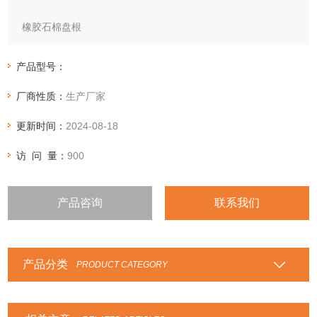
橡胶石棉盘根
特性：
石棉橡胶盘根用浸橡胶石棉线编织而成，表面再涂石墨，用于
产品型号：
高温、高压机械密封。也可根据工况要求生产夹钢丝（或镍
厂商性质：
生产厂家
丝、铅丝、不锈钢丝）石棉橡胶高压盘根。
更新时间：
2024-08-18
访 问 量：
900
产品咨询
联系我们
产品分类
PRODUCT CATEGORY