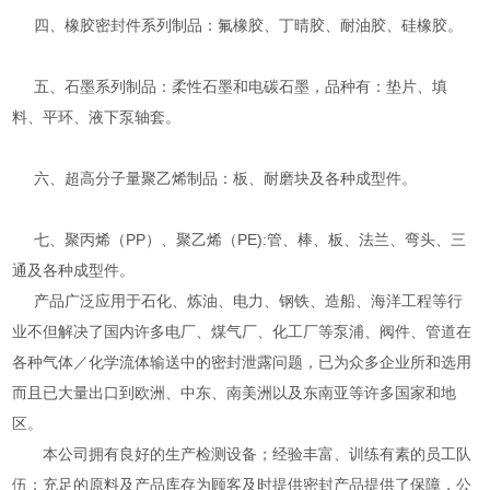
四、橡胶密封件系列制品：氟橡胶、丁晴胶、耐油胶、硅橡胶。
五、石墨系列制品：柔性石墨和电碳石墨，品种有：垫片、填
料、平环、液下泵轴套。
六、超高分子量聚乙烯制品：板、耐磨块及各种成型件。
七、聚丙烯（PP）、聚乙烯（PE):管、棒、板、法兰、弯头、三
通及各种成型件。
产品广泛应用于石化、炼油、电力、钢铁、造船、海洋工程等行
业不但解决了国内许多电厂、煤气厂、化工厂等泵浦、阀件、管道在
各种气体／化学流体输送中的密封泄露问题，已为众多企业所和选用
而且已大量出口到欧洲、中东、南美洲以及东南亚等许多国家和地
区。
本公司拥有良好的生产检测设备；经验丰富、训练有素的员工队
伍；充足的原料及产品库存为顾客及时提供密封产品提供了保障，公