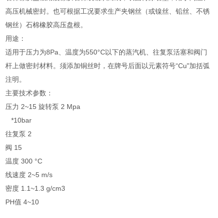
高压机械密封。也可根据工况要求生产夹钢丝（或镍丝、铅丝、不锈
钢丝）石棉橡胶高压盘根。
用途：
适用于压力为8Pa、温度为550°C以下的蒸汽机、往复泵活塞和阀门
杆上做密封材料。须添加铜丝时，在牌号后面以元素符号“Cu"加括弧
注明。
主要技术参数：
压力 2~15 旋转泵 2 Mpa
*10bar
往复泵 2
阀 15
温度 300 °C
线速度 2~5 m/s
密度 1.1~1.3 g/cm3
PH值 4~10