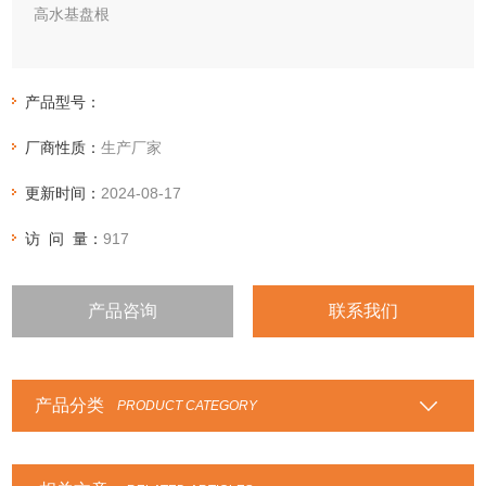
高水基盘根
无油高水基盘根由高质量苎麻纤维，内、外涂石墨，且充分浸
润特殊的润滑油方形编织而成。突出的优点是磨擦系数极低，
产品型号：
不磨轴，防腐蚀。可应用于船舶行业、冷水处理、海水及冷油
厂商性质：
生产厂家
上；低压阀门，旋转设备，及往复泵液压榨机，轮船螺旋桨等
设备。
更新时间：
2024-08-17
访 问 量：
917
产品咨询
联系我们
产品分类
PRODUCT CATEGORY