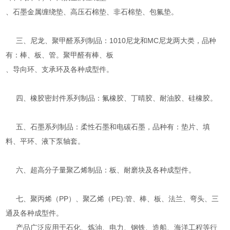
、石墨金属缠绕垫、高压石棉垫、非石棉垫、包氟垫。
三、尼龙、聚甲醛系列制品：1010尼龙和MC尼龙两大类，品种
有：棒、板、管。聚甲醛有棒、板
、导向环、支承环及各种成型件。
四、橡胶密封件系列制品：氟橡胶、丁晴胶、耐油胶、硅橡胶。
五、石墨系列制品：柔性石墨和电碳石墨，品种有：垫片、填
料、平环、液下泵轴套。
六、超高分子量聚乙烯制品：板、耐磨块及各种成型件。
七、聚丙烯（PP）、聚乙烯（PE):管、棒、板、法兰、弯头、三
通及各种成型件。
产品广泛应用于石化、炼油、电力、钢铁、造船、海洋工程等行