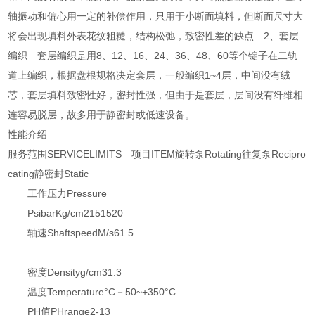
轴振动和偏心用一定的补偿作用，只用于小断面填料，但断面尺寸大
将会出现填料外表花纹粗糙，结构松弛，致密性差的缺点 2、套层
编织 套层编织是用8、12、16、24、36、48、60等个锭子在二轨
道上编织，根据盘根规格决定套层，一般编织1~4层，中间没有绒
芯，套层填料致密性好，密封性强，但由于是套层，层间没有纤维相
连容易脱层，故多用于静密封或低速设备。
性能介绍
服务范围SERVICELIMITS 项目ITEM旋转泵Rotating往复泵Recipro
cating静密封Static
工作压力Pressure
PsibarKg/cm2151520
轴速ShaftspeedM/s61.5
密度Densityg/cm31.3
温度Temperature°C－50~+350°C
PH值PHrange2-13