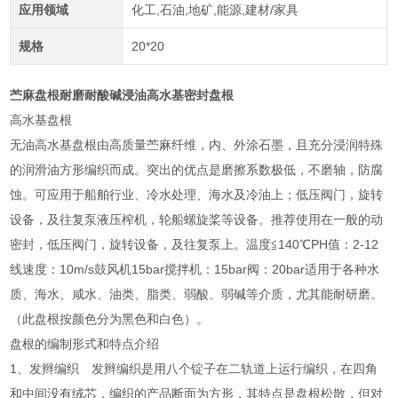
应用领域
化工,石油,地矿,能源,建材/家具
规格
20*20
苎麻盘根耐磨耐酸碱浸油高水基密封盘根
高水基盘根
无油高水基盘根由高质量苎麻纤维，内、外涂石墨，且充分浸润特殊
的润滑油方形编织而成。突出的优点是磨擦系数极低，不磨轴，防腐
蚀。可应用于船舶行业、冷水处理、海水及冷油上；低压阀门，旋转
设备，及往复泵液压榨机，轮船螺旋桨等设备。推荐使用在一般的动
密封，低压阀门，旋转设备，及往复泵上。温度≦140℃PH值：2-12
线速度：10m/s鼓风机15bar搅拌机：15bar阀：20bar适用于各种水
质、海水、咸水、油类、脂类、弱酸、弱碱等介质，尤其能耐研磨。
（此盘根按颜色分为黑色和白色）。
盘根的编制形式和特点介绍
1、发辫编织 发辫编织是用八个锭子在二轨道上运行编织，在四角
和中间没有绒芯，编织的产品断面为方形，其特点是盘根松散，但对