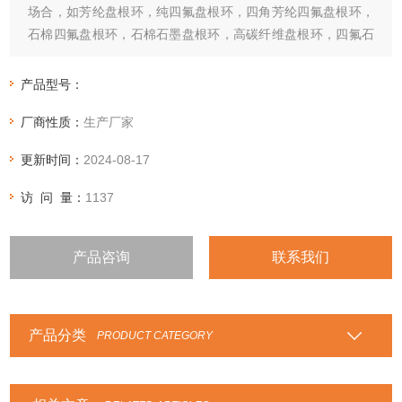
场合，如芳纶盘根环，纯四氟盘根环，四角芳纶四氟盘根环，
石棉四氟盘根环，石棉石墨盘根环，高碳纤维盘根环，四氟石
墨盘根环，苎麻盘根环，高水基盘根环，亚克力纤维盘根环等
等性能特点：根据各种盘根的性能特点，选用在相应的行业和
产品型号：
设备中。
厂商性质：
生产厂家
更新时间：
2024-08-17
访 问 量：
1137
产品咨询
联系我们
产品分类
PRODUCT CATEGORY