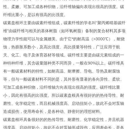
性、柔嫩、可加工成各种织物，沿纤维轴偏向表现出很高的强度。碳
纤维比重小，是以有很高的比强度。
碳素盘根环主要由碳素纤维组成，碳素纤维的学名叫“聚丙烯晴基碳纤
维"由碳纤维与相关的基体树脂（如环氧树脂）备制的复合材料其多项
物理力学性能可以与金属媲美。由于它*的耐高温（>3000℃），耐烧
蚀，热膨胀系数小，及高比强度、高比摸量等特性，广泛应用于航
天、化工、电子及体育器材等领域。碳纤维主要是由碳元素组成的一
种特种纤维，其含碳量随种类不同而异，一般在90%以上。碳纤维具
有一般碳素材料的特性，如耐高温、耐摩擦、导电、导热及耐腐蚀
等，但与一般碳素材料不同的是，其外形有显著的各向异性、柔软、
可加工成各种织物，沿纤维轴方向表现出很高的强度。碳纤维比重
小，因此有很高的比强度。所以碳素盘根具有很好的的热传导性、耐
磨性、化学稳定性，而且机械强度高、启动扭矩小，故此不会对泵轴
造成损伤，使用寿命长，是各种动、静密封的理想材料。
碳素盘根环具备很好的的热传导性、耐磨性、化学稳定性，并且机器
强度高、启动扭矩小，故此不会对泵轴形成毁伤，应用寿命长，是各