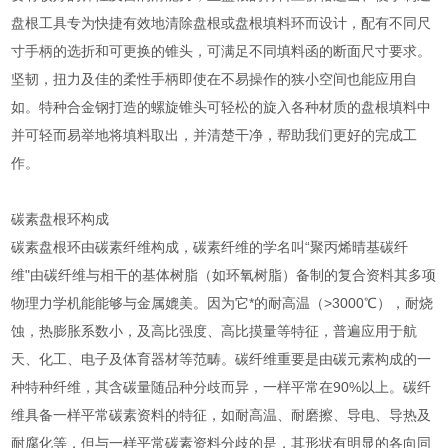
盘根工具专为快捷有效地清除盘根或盘根填料环而设计，配有不同尺
寸手柄的选折和可更换的锥头，可满足不同填料函的断面尺寸要求。
坚韧，扭力及佳的柔性手柄即使在不易操作的狭小空间也能应用自
如。特种合金钢打造的螺旋锥头可轻松的旋入各种材质的盘根填料中
并可轻而易举地将填料取出，并清楚干净，帮助我们更好的完成工
作。
碳素盘根环构成
碳素盘根环由碳素纤维构成，碳素纤维的学名叫“聚丙烯晴基碳纤
维"由碳纤维与相干的基体树脂（如环氧树脂）备制的复合资料其多项
物理力学机能能够与金属媲美。因为它*的耐高温（>3000℃），耐烧
蚀，热膨胀系数小，及高比强度、高比摸量等特征，普遍应用于航
天、化工、电子及体育器材等范畴。碳纤维重要是由碳元素构成的一
种特种纤维，其含碳量随品种分歧而异，一样平常在90%以上。碳纤
维具备一样平常碳素资料的特征，如耐高温、耐磨擦、导电、导热及
耐腐化等，但与一样平常碳素资料分歧的是，其形状有明显的各向同