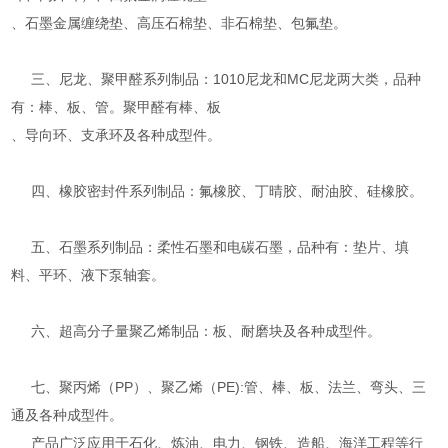
、石墨金属缠绕垫、高压石棉垫、非石棉垫、包氟垫。
三、尼龙、聚甲醛系列制品：1010尼龙和MC尼龙两大类，品种
有：棒、板、管。聚甲醛有棒、板
、导向环、支承环及各种成型件。
四、橡胶密封件系列制品：氟橡胶、丁晴胶、耐油胶、硅橡胶。
五、石墨系列制品：柔性石墨和电碳石墨，品种有：垫片、填
料、平环、液下泵轴套。
六、超高分子量聚乙烯制品：板、耐磨块及各种成型件。
七、聚丙烯（PP）、聚乙烯（PE):管、棒、板、法兰、弯头、三
通及各种成型件。
产品广泛应用于石化、炼油、电力、钢铁、造船、海洋工程等行