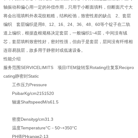
轴振动和偏心用一定的补偿作用，只用于小断面填料，但断面尺寸大
将会出现填料外表花纹粗糙，结构松弛，致密性差的缺点 2、套层
编织 套层编织是用8、12、16、24、36、48、60等个锭子在二轨
道上编织，根据盘根规格决定套层，一般编织1~4层，中间没有绒
芯，套层填料致密性好，密封性强，但由于是套层，层间没有纤维相
连容易脱层，故多用于静密封或低速设备。
性能介绍
服务范围SERVICELIMITS 项目ITEM旋转泵Rotating往复泵Recipro
cating静密封Static
工作压力Pressure
PsibarKg/cm2151520
轴速ShaftspeedM/s61.5
密度Densityg/cm31.3
温度Temperature°C－50~+350°C
PH值PHrange2-13