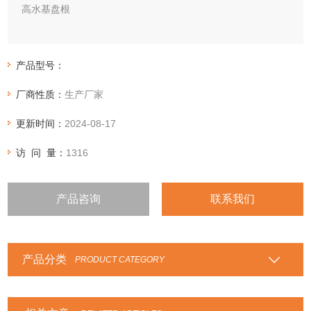
高水基盘根
无油高水基盘根由高质量苎麻纤维，内、外涂石墨，且充分浸
润特殊的润滑油方形编织而成。突出的优点是磨擦系数极低，
产品型号：
不磨轴，防腐蚀。
厂商性质：
生产厂家
更新时间：
2024-08-17
访 问 量：
1316
产品咨询
联系我们
产品分类
PRODUCT CATEGORY