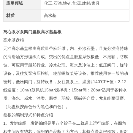
应用领域
化工,石油,地矿,能源,建材/家具
材质
高水基
离心泵水泵阀门盘根高水基盘根
高水基盘根
无油高水基盘根由高质量苎麻纤维，内、外涂石墨，且充分浸润特殊
的润滑油方形编织而成。突出的优点是磨擦系数极低，不磨轴，防腐
蚀。可应用于船舶行业、冷水处理、海水及冷油上；低压阀门，旋转
设备，及往复泵液压榨机，轮船螺旋桨等设备。推荐使用在一般的动
密封，低压阀门，旋转设备，及往复泵上。温度≦140℃PH值：2-12
线速度：10m/s鼓风机15bar搅拌机：15bar阀：20bar适用于各种水
质、海水、咸水、油类、脂类、弱酸、弱碱等介质，尤其能耐研磨。
（此盘根按颜色分为黑色和白色）。
盘根的编制形式和特点介绍
1、发辫编织 发辫编织是用八个锭子在二轨道上运行编织，在四角
和中间没有绒芯，编织的产品断面为方形，其特点是盘根松散，但对