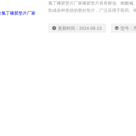
氯丁橡胶垫片厂家橡胶垫片具有耐油、耐酸碱
割成各种形状的密封垫片，广泛应用于医药、
行业。相关产品及应用橡胶垫片 rubber gas
止表面之间起密封作用的薄片形橡胶制品统称
更新时间：
2024-08-13
型号：
硫化胶片冲制。可广泛用于各种机械设备，起
共 2 条记录，当前 1 / 1 页 首页 上一页 下一页 末