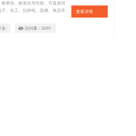
、耐寒热、耐老化等性能，可直接切
电子、化工、抗静电、阻燃、食品等
查看详情
ket 在金属法兰或其它连接部位两个静
橡胶垫片。可用模压法制造，也可用
齐全
访问量：
5097
衬垫、密封、缓冲等作用。
页 跳转到第
页