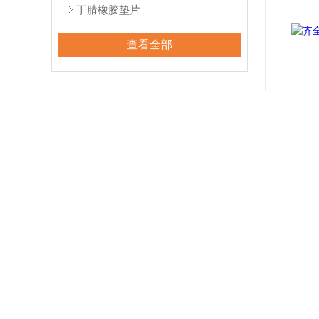
丁腈橡胶垫片
查看全部
相关文章
RELATED ARTICLES
氯丁橡胶垫片安装与使用的技巧与注意事项
氯丁橡胶垫片的三大性能分别是什么
氯丁橡胶垫片的性能和主要用途是怎样的？
氯丁橡胶垫片的配方要点主要是这些