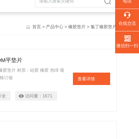
电话
在线交流
首页
>
产品中心
>
橡胶垫片
> 氯丁橡胶垫片
微信扫一扫
DM平垫片
橡胶垫片 材质：硅胶 橡胶 泡绵 规
规格订做
查看详情
齐全
访问量：
1671