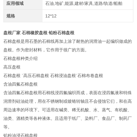
应用领域
石油,地矿,能源,建材/家具,道路/轨道/船舶
规格
12*12
盘根厂家 石棉橡胶盘根 铅粉石棉盘根
石棉盘根是用石墨的石棉线再加上涂了耐热的润滑油一起编织做成的
盘根。作为密封材料，它作用于很广的方面。
石棉盘根种类介绍
高压盘根
石棉盘根 `高压石棉盘根 石棉浸油盘根`石棉布卷盘根
含油四氟石棉盘根
含油四氟石棉盘根用石棉线浸四氟编织而成，表面在浸四氟液和特殊
润滑剂硅油处理，用在不锈钢制或镀铬转轴且不会侵蚀它们，和在高
周边速率的环境下。可适用在碱类、稀无机酸、水、蒸气、有机酸、
油类、酒精类等各种液体。且适用于纸厂、染料厂、食品厂、制药厂
等。
铅粉油浸石棉盘根