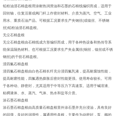
铅粉油浸石棉盘根用涂耐热润滑油和石墨的石棉线编织而成，适用于
回转轴，往复活塞或阀门杆上作密封材料。介质为蒸汽、空气、工业
用水、重质石油产品。可根据工况要求生产夹钢丝(或镍丝、不锈钢
丝)铅粉油浸石棉盘根。
无尘石棉盘根
无尘石棉盘根由石棉线成方形编织而成，用于各种热设备和热传导系
统保温隔热材料。也可根据工况要求生产夹金属丝(铜丝，镍丝或不锈
钢丝)的干纺石棉盘根。
浸四氟石棉盘根
浸四氟石棉盘根由白色石棉长纤充分浸四氟乳液，提高耐腐蚀性能，
提高耐磨性能，四氟遇热膨胀后密封性能更强。使用寿命较长。可用
于各种动、静密封，尤其适用于中等压力下高速泵。适用于碱溶液、
粘稠液体、水、蒸汽、气体、热水和盐等介质。
涂石墨石棉盘根
涂石墨石棉盘根由高质量石棉盘根里外涂石墨并充分浸油，具有良好
的回弹，良好的润滑性，属通用性盘根，主要作为动密封，泵、阀的