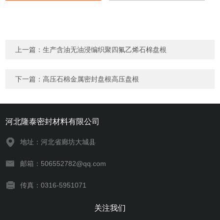
上一篇：
生产含油无油浸编织聚四氟乙烯石棉盘根
下一篇：
高压石棉金属密封盘根高压盘根
河北隆泰密封材料有限公司
地址：河北省廊坊大城县
邮箱：506552782@qq.com
传真：0316-5951071
关注我们