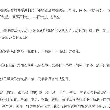
绕垫密封件系列制品：不锈钢金属缠绕垫（外环、内环、内外环）、四
缠绕垫、高压石棉垫、非石棉垫、包氟垫。
聚甲醛系列制品：1010尼龙和MC尼龙两大类，品种有：棒、板、管。
支承环及各种成型件。
封件系列制品：氟橡胶、丁晴胶、耐油胶、硅橡胶。
列制品：柔性石墨和电碳石墨，品种有：垫片、填料、平环、液下泵轴
子量聚乙烯制品：板、耐磨块及各种成型件。
（PP）、聚乙烯（PE):管、棒、板、法兰、弯头、三通及各种成型件
用于石化、炼油、电力、钢铁、造船、海洋工程等行业不但解决了国内
厂等泵浦、阀件、管道在各种气体／化学流体输送中的密封泄露问题，已