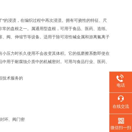
了*的浸渍，在编织过程中再次浸渍。拥有可挠性的特征、尺
非常的盘根之一。属通用型盘根，可用于食品、医药、造纸、
塞、阀、伸缩节等设备。适用于除可溶性碱金属和游离氟离子
有小压力时长久使用不会改变其体积。它的低磨擦系数即使在
品中用于耐腐蚀介质中的机械密封。可用与食品行业、医药、
程技术服务的
电话
在线交流
封环、阀门密
微信扫一扫