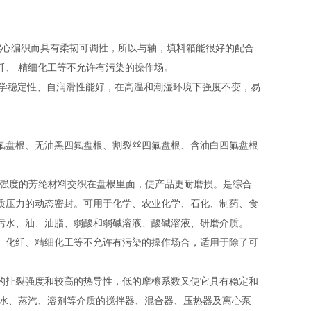
实心编织而具有柔韧可调性，所以与轴，填料箱能很好的配合
纤、 精细化工等不允许有污染的操作场。
化学稳定性、自润滑性能好，在高温和潮湿环境下强度不变，易
氟盘根、无油黑四氟盘根、割裂丝四氟盘根、含油白四氟盘根
高强度的芳纶材料交织在盘根里面，使产品更耐磨损。是综合
质压力的动态密封。可用于化学、农业化学、石化、制药、食
污水、油、油脂、弱酸和弱碱溶液、酸碱溶液、研磨介质。
、化纤、精细化工等不允许有污染的操作场合，适用于除了可
的扯裂强度和较高的热导性，低的摩檫系数又使它具有稳定和
封水、蒸汽、溶剂等介质的搅拌器、混合器、压热器及离心泵