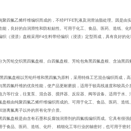
纯聚四氟乙烯纤维编织而成的，不经PTFE乳液及润滑油脂处理。因是由
性能，良好的自润滑性和防粘贴性。可用于化工、食品、医药、造纸、化
编织（浸渍）盘根采用F4生料带经编织（浸渍）定型而成，具有良好的
。
分为芳纶交织黑四氟盘根、白四氟盘根、芳纶包角黑四氟盘根、含油黑四
织黑四氟盘根以芳纶纤维和黑四氟为原料，采用特殊工艺混合编织而成，
与黑四氟纤维的优良性能，使产品更耐磨损，适用于较高线速度和较高介
电力等行业，往复泵、混合器、搅拌器、反应器、阀等设备。适用于水、
氟盘根由纯聚四氟乙烯纤维编织而成的。可用于化工、食品、医药、造纸
和游离氟离子以外的所有化学介质。
黑四氟盘根是由含有石墨和反腐蚀润滑剂的四氟线编织而成。它具有很强
用于食品、医药、造纸、化纤、 精细化工等行业的轴密封，也可用于密