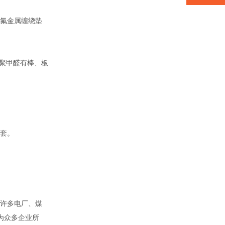
氟金属缠绕垫
聚甲醛有棒、板
套。
。
许多电厂、煤
为众多企业所