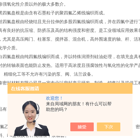
除强氧化性介质以外的极大多数介。
黑四氟盘根是由含有石墨粒子的聚四氟乙烯线编织而成。
丝四氟盘根由经烧结且充分拉伸的多股四氟线编织而成，并在四氟中进行
具有良好的抗压缩、防挤压及高的结构强度和密度。是工业领域应用效果
，尤其是高压阀门、柱塞泵、搅拌器、混合机，高外围速度的轴、杆、活
化学介质。
白四氟盘根由纯四氟线编织而成，并以特殊润滑剂硅油处理，在填充盒具
时的转轴表面也能防止发热。适用于高浓度且强腐蚀性与氧化性的化学产
、 精细化工等不允许有污染的泵、阀、法兰设备。
泰密封材料有限公司是一家专业以密封产品研发、制造、销售以及提供工
。
欢迎您！
来自局域网的朋友！有什么可以帮
品有：
助您的吗？
乙烯密封件系列制品：管、棒、板、车削板、薄膜、生料带、垫圈、密
料、F4盘根及各种规格液下泵轴套。