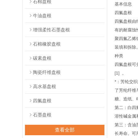
石棉盘根
基本信息
四氟盘根
牛油盘根
四氟盘根由
增强柔性石墨盘根
有的耐腐蚀
聚四氟乙烯
石棉橡胶盘根
装填和拆除
种类
碳素盘根
四氟盘根可
陶瓷纤维盘根
[1] 。
*：芳纶交
高水基盘根
了芳纶纤维
糖、造纸、
四氟盘根
第二：白四
石墨盘根
溶性碱金属
第三：含油
查看全部
长寿命。可