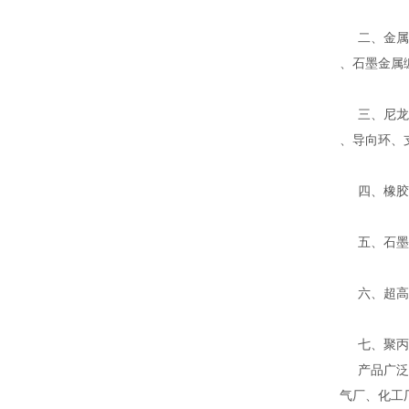
二、金属缠
、石墨金属
三、尼龙、
、导向环、
四、橡胶密
五、石墨系
六、超高分
七、聚丙烯
产品广泛应
气厂、化工