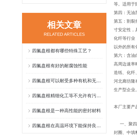
等。适用于
第四：无油
第五：割裂
相关文章
寸安定性，
RELATED ARTICLES
化纤等行业
以外的所有
四氟盘根都有哪些特殊工艺？
第六：含油
高周边速率
四氟盘根有好的耐腐蚀性能
造纸、化纤
四氟盘根可以耐受多种有机和无机化学物质的腐蚀
河北廊坊隆
生产型企业
四氟盘根精细化工等不允许有污染的操作场中得到了广泛应用
本厂主要产
四氟盘根是一种高性能的密封材料
一、聚四氟
四氟盘根在高温环境下能保持良好的性能
封圈、中填