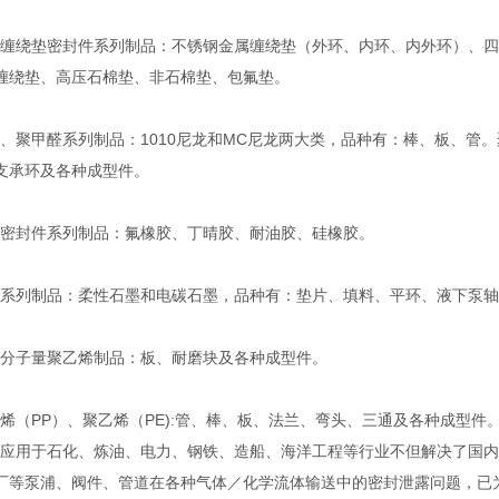
绕垫密封件系列制品：不锈钢金属缠绕垫（外环、内环、内外环）、四
缠绕垫、高压石棉垫、非石棉垫、包氟垫。
聚甲醛系列制品：1010尼龙和MC尼龙两大类，品种有：棒、板、管。
支承环及各种成型件。
封件系列制品：氟橡胶、丁晴胶、耐油胶、硅橡胶。
列制品：柔性石墨和电碳石墨，品种有：垫片、填料、平环、液下泵轴
子量聚乙烯制品：板、耐磨块及各种成型件。
（PP）、聚乙烯（PE):管、棒、板、法兰、弯头、三通及各种成型件
用于石化、炼油、电力、钢铁、造船、海洋工程等行业不但解决了国内
厂等泵浦、阀件、管道在各种气体／化学流体输送中的密封泄露问题，已