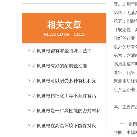
等。适用于
第四：无油
第五：割裂
相关文章
寸安定性，
RELATED ARTICLES
化纤等行业
以外的所有
四氟盘根都有哪些特殊工艺？
第六：含油
高周边速率
四氟盘根有好的耐腐蚀性能
造纸、化纤
四氟盘根可以耐受多种有机和无机化学物质的腐蚀
河北廊坊隆
生产型企业
四氟盘根精细化工等不允许有污染的操作场中得到了广泛应用
本厂主要产
四氟盘根是一种高性能的密封材料
一、聚四氟
四氟盘根在高温环境下能保持良好的性能
封圈、中填