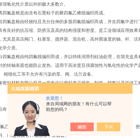
除强氧化性介质以外的极大多数介。
黑四氟盘根是由含有石墨粒子的聚四氟乙烯线编织而成。
丝四氟盘根由经烧结且充分拉伸的多股四氟线编织而成，并在四氟中进行
具有良好的抗压缩、防挤压及高的结构强度和密度。是工业领域应用效果
，尤其是高压阀门、柱塞泵、搅拌器、混合机，高外围速度的轴、杆、活
化学介质。
白四氟盘根由纯四氟线编织而成，并以特殊润滑剂硅油处理，在填充盒具
时的转轴表面也能防止发热。适用于高浓度且强腐蚀性与氧化性的化学产
、 精细化工等不允许有污染的泵、阀、法兰设备。
泰密封材料有限公司是一家专业以密封产品研发、制造、销售以及提供工
。
欢迎您！
来自局域网的朋友！有什么可以帮
品有：
助您的吗？
乙烯密封件系列制品：管、棒、板、车削板、薄膜、生料带、垫圈、密
料、F4盘根及各种规格液下泵轴套。