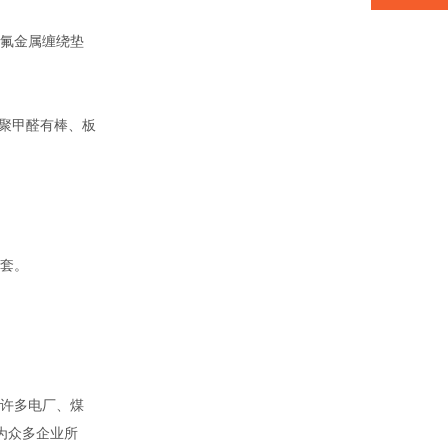
氟金属缠绕垫
聚甲醛有棒、板
套。
。
许多电厂、煤
为众多企业所