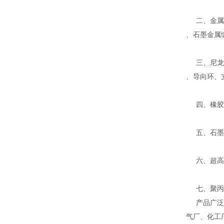
二、金属缠
、石墨金属
三、尼龙、
、导向环、
四、橡胶密
五、石墨系
六、超高分
七、聚丙烯
产品广泛应
气厂、化工