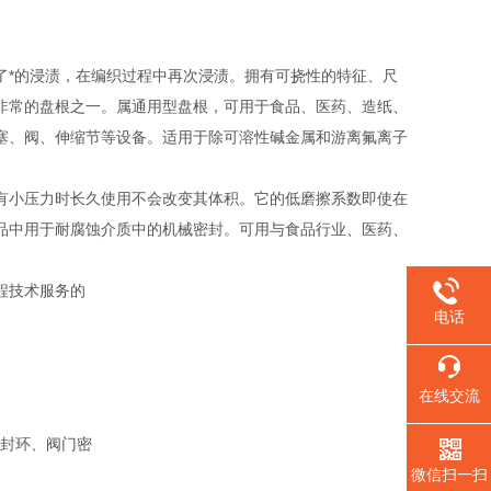
了*的浸渍，在编织过程中再次浸渍。拥有可挠性的特征、尺
非常的盘根之一。属通用型盘根，可用于食品、医药、造纸、
塞、阀、伸缩节等设备。适用于除可溶性碱金属和游离氟离子
有小压力时长久使用不会改变其体积。它的低磨擦系数即使在
品中用于耐腐蚀介质中的机械密封。可用与食品行业、医药、
程技术服务的
电话
在线交流
封环、阀门密
微信扫一扫