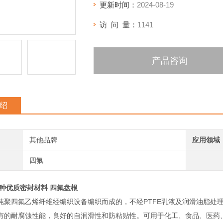
更新时间：
2024-08-19
访 问 量：
1141
产品咨询
绍
其他品牌
应用领域
四氟
各种优质密封材料 四氟盘根
纯聚四氟乙烯纤维经编织设备编织而成的，不经PTFE乳液及润滑油脂处
有的耐腐蚀性能，良好的自润滑性和防粘贴性。可用于化工、食品、医药