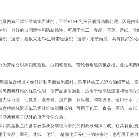
纯聚四氟乙烯纤维编织而成的，不经PTFE乳液及润滑油脂处理。因是由
性能，良好的自润滑性和防粘贴性。可用于化工、食品、医药、造纸、化
编织（浸渍）盘根采用F4生料带经编织（浸渍）定型而成，具有良好的
。
分为芳纶交织黑四氟盘根、白四氟盘根、芳纶包角黑四氟盘根、含油黑四
织黑四氟盘根以芳纶纤维和黑四氟为原料，采用特殊工艺混合编织而成，
与黑四氟纤维的优良性能，使产品更耐磨损，适用于较高线速度和较高介
电力等行业，往复泵、混合器、搅拌器、反应器、阀等设备。适用于水、
氟盘根由纯聚四氟乙烯纤维编织而成的。可用于化工、食品、医药、造纸
和游离氟离子以外的所有化学介质。
黑四氟盘根是由含有石墨和反腐蚀润滑剂的四氟线编织而成。它具有很强
用于食品、医药、造纸、化纤、 精细化工等行业的轴密封，也可用于密