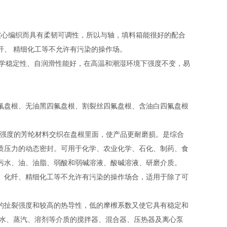
实心编织而具有柔韧可调性，所以与轴，填料箱能很好的配合
纤、 精细化工等不允许有污染的操作场。
化学稳定性、自润滑性能好，在高温和潮湿环境下强度不变，易
氟盘根、无油黑四氟盘根、割裂丝四氟盘根、含油白四氟盘根
高强度的芳纶材料交织在盘根里面，使产品更耐磨损。是综合
质压力的动态密封。可用于化学、农业化学、石化、制药、食
污水、油、油脂、弱酸和弱碱溶液、酸碱溶液、研磨介质。
、化纤、精细化工等不允许有污染的操作场合，适用于除了可
的扯裂强度和较高的热导性，低的摩檫系数又使它具有稳定和
封水、蒸汽、溶剂等介质的搅拌器、混合器、压热器及离心泵