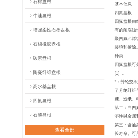
石棉盘根
基本信息
四氟盘根
牛油盘根
四氟盘根由
增强柔性石墨盘根
有的耐腐蚀
聚四氟乙烯
石棉橡胶盘根
装填和拆除
种类
碳素盘根
四氟盘根可
陶瓷纤维盘根
[1] 。
*：芳纶交
高水基盘根
了芳纶纤维
糖、造纸、
四氟盘根
第二：白四
石墨盘根
溶性碱金属
第三：含油
查看全部
长寿命。可