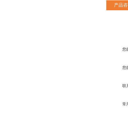
产品咨
您
您
联
常