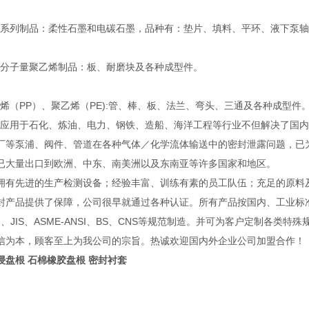
列制品：柔性石墨和电碳石墨，品种有：垫片、填料、平环、液下泵轴
子量聚乙烯制品：板、耐磨块及各种成型件。
（PP）、聚乙烯（PE):管、棒、板、法兰、弯头、三通及各种成型件
用于石化、炼油、电力、钢铁、造船、海洋工程等行业不但解决了国内
厂等泵浦、阀件、管道在各种气体／化学流体输送中的密封泄露问题，已
已大量出口到欧洲、中东、南美洲以及东南亚等许多国家和地区。
先进的生产检测设备；经验丰富、训练有素的员工队伍；充足的原料
封产品提供了保障，公司很早就通过各种认证。所有产品按国内、工业标
IN、JIS、ASME-ANSI、BS、CNS等规范制造。并可为客户定制各类特
信为本，顾客至上为我公司的宗旨。热诚欢迎国内外企业公司加盟合作！
浸盘根 石棉橡胶盘根 密封衬套