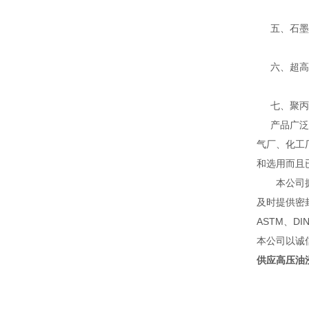
五、石墨系
六、超高分
七、聚丙烯
产品广泛应
气厂、化工
和选用而且
本公司拥有
及时提供密
ASTM、D
本公司以诚
供应高压油