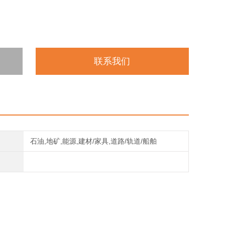
联系我们
石油,地矿,能源,建材/家具,道路/轨道/船舶