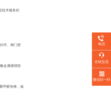
程技术服务的
电话
封环、阀门密
在线交流
氟金属缠绕垫
微信扫一扫
聚甲醛有棒、板