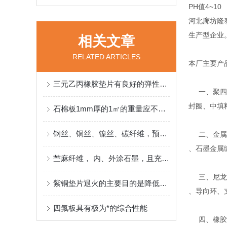
PH值4~10
河北廊坊隆
生产型企业
相关文章
RELATED ARTICLES
本厂主要产
三元乙丙橡胶垫片有良好的弹性和恢复性
一、聚四氟
封圈、中填
石棉板1mm厚的1㎡的重量应不超过1.3Kg
钢丝、铜丝、镍丝、碳纤维，预氧丝、玻璃纱都可做石墨盘根的简金属丝
二、金属缠
、石墨金属
苎麻纤维， 内、外涂石墨，且充分浸润特殊的润滑油方形编织而成高水基盘根
三、尼龙、
紫铜垫片退火的主要目的是降低其硬度
、导向环、
四氟板具有极为*的综合性能
四、橡胶密