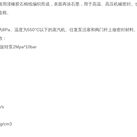
根用浸橡胶石棉线编织而成，表面再涂石墨，用于高温、高压机械密封。
盘根。
为8Pa、温度为550°C以下的蒸汽机、往复泵活塞和阀门杆上做密封材料
数：
旋转泵2Mpa*10bar
/s
g/cm3