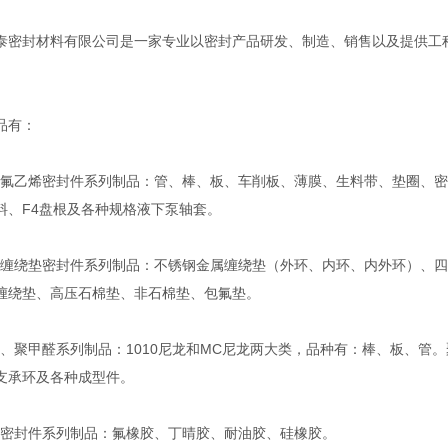
泰密封材料有限公司是一家专业以密封产品研发、制造、销售以及提供工
。
品有：
乙烯密封件系列制品：管、棒、板、车削板、薄膜、生料带、垫圈、密
料、F4盘根及各种规格液下泵轴套。
绕垫密封件系列制品：不锈钢金属缠绕垫（外环、内环、内外环）、四
缠绕垫、高压石棉垫、非石棉垫、包氟垫。
聚甲醛系列制品：1010尼龙和MC尼龙两大类，品种有：棒、板、管。
支承环及各种成型件。
封件系列制品：氟橡胶、丁晴胶、耐油胶、硅橡胶。