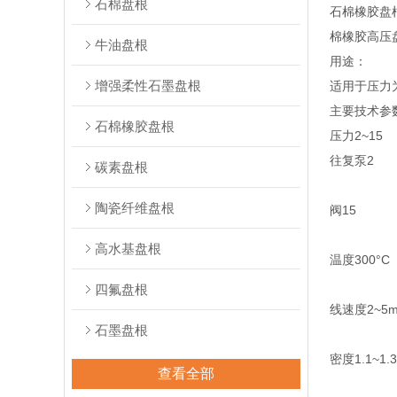
石棉盘根
石棉橡胶盘
棉橡胶高压
牛油盘根
用途：
增强柔性石墨盘根
适用于压力
主要技术参
石棉橡胶盘根
压力2~15 
往复泵2
碳素盘根
陶瓷纤维盘根
阀15
高水基盘根
温度300°C
四氟盘根
线速度2~5m
石墨盘根
密度1.1~1.3
查看全部