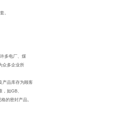
套。
。
许多电厂、煤
为众多企业所
及产品库存为顾客
准，如GB、
殊规格的密封产品。