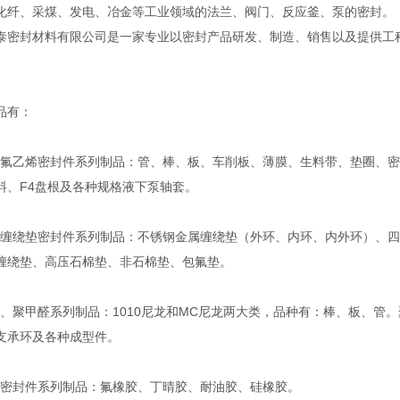
化纤、采煤、发电、冶金等工业领域的法兰、阀门、反应釜、泵的密封。
泰密封材料有限公司是一家专业以密封产品研发、制造、销售以及提供工
。
品有：
乙烯密封件系列制品：管、棒、板、车削板、薄膜、生料带、垫圈、密
料、F4盘根及各种规格液下泵轴套。
绕垫密封件系列制品：不锈钢金属缠绕垫（外环、内环、内外环）、四
缠绕垫、高压石棉垫、非石棉垫、包氟垫。
聚甲醛系列制品：1010尼龙和MC尼龙两大类，品种有：棒、板、管。
支承环及各种成型件。
封件系列制品：氟橡胶、丁晴胶、耐油胶、硅橡胶。