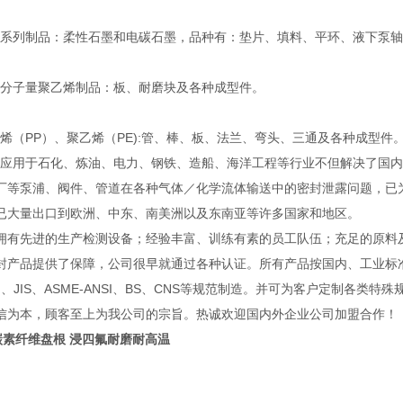
列制品：柔性石墨和电碳石墨，品种有：垫片、填料、平环、液下泵轴
子量聚乙烯制品：板、耐磨块及各种成型件。
（PP）、聚乙烯（PE):管、棒、板、法兰、弯头、三通及各种成型件
用于石化、炼油、电力、钢铁、造船、海洋工程等行业不但解决了国内
厂等泵浦、阀件、管道在各种气体／化学流体输送中的密封泄露问题，已
已大量出口到欧洲、中东、南美洲以及东南亚等许多国家和地区。
先进的生产检测设备；经验丰富、训练有素的员工队伍；充足的原料
封产品提供了保障，公司很早就通过各种认证。所有产品按国内、工业标
IN、JIS、ASME-ANSI、BS、CNS等规范制造。并可为客户定制各类特
信为本，顾客至上为我公司的宗旨。热诚欢迎国内外企业公司加盟合作！
0碳素纤维盘根 浸四氟耐磨耐高温