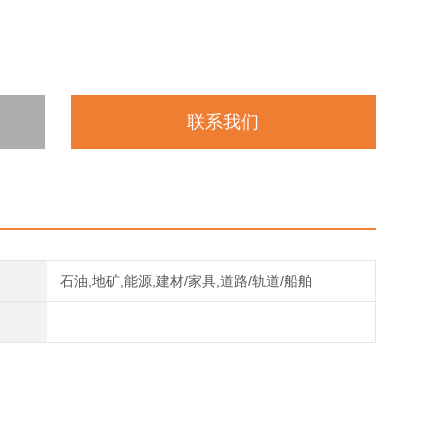
联系我们
石油,地矿,能源,建材/家具,道路/轨道/船舶
。