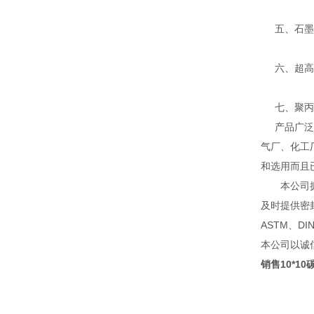
五、石墨系
六、超高分
七、聚丙烯
产品广泛应
气厂、化工
和选用而且
本公司拥有
及时提供密
ASTM、D
本公司以诚
销售10*1