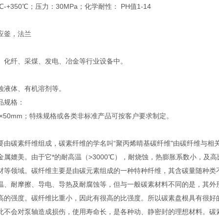
℃-+350℃；压力：30MPa；化学耐性： PH值1-14
应釜，法兰
、化纤、采煤、发电、冶金等行业设备中。
蚀液体、有机溶剂等。
品规格：
-50×50mm；特殊规格或各类非标准产品可按客户要求制定。
要由碳素纤维组成，碳素纤维的学名叫“聚丙烯晴基碳纤维"由碳纤维与相
金属媲美。由于它*的耐高温（>3000℃），耐烧蚀，热膨胀系数小，及
材等领域。碳纤维主要是由碳元素组成的一种特种纤维，其含碳量随种类不
温、耐摩擦、导电、导热及耐腐蚀等，但与一般碳素材料不同的是，其外
高的强度。碳纤维比重小，因此有很高的比强度。所以碳素盘根具有很好
此不会对泵轴造成损伤，使用寿命长，是各种动、静密封的理想材料。碳