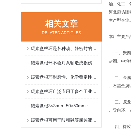
油、化工、
河北廊坊隆
生产型企业
相关文章
RELATED ARTICLES
本厂主要产
碳素盘根环是各种动、静密封的理想材料
一、聚四氟
封圈、中填
碳素盘根环不会对泵轴造成损伤，使用寿命长
碳素盘根环耐磨性、化学稳定性，而且机械强度高
二、金属缠
、石墨金属
碳素盘根环广泛应用于多个工业领域
三、尼龙、
碳素盘根3×3mm--50×50mm；特殊规格或各类非标准产品可按客户要求制定
、导向环、
碳素盘根可用于酸和碱等腐蚀液体、有机溶剂等环境中
四、橡胶密