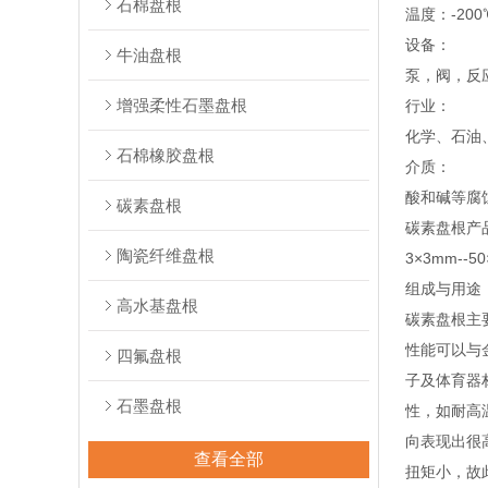
石棉盘根
温度：-200
设备：
牛油盘根
泵，阀，反
增强柔性石墨盘根
行业：
化学、石油
石棉橡胶盘根
介质：
酸和碱等腐
碳素盘根
碳素盘根产
陶瓷纤维盘根
3×3mm-
组成与用途
高水基盘根
碳素盘根主
性能可以与
四氟盘根
子及体育器
石墨盘根
性，如耐高
向表现出很
查看全部
扭矩小，故