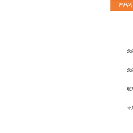
产品咨
您
您
联
常