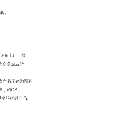
套。
。
许多电厂、煤
为众多企业所
及产品库存为顾客
准，如GB、
殊规格的密封产品。