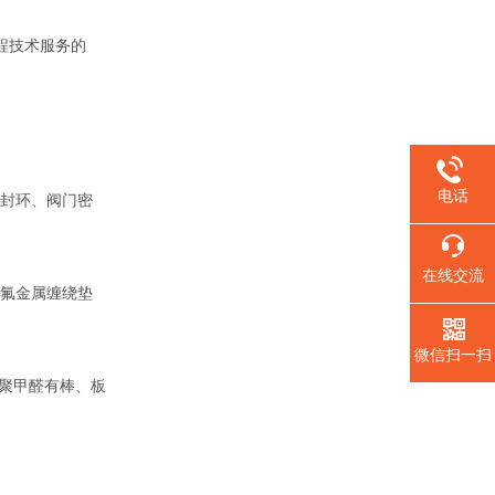
程技术服务的
电话
封环、阀门密
在线交流
氟金属缠绕垫
微信扫一扫
聚甲醛有棒、板