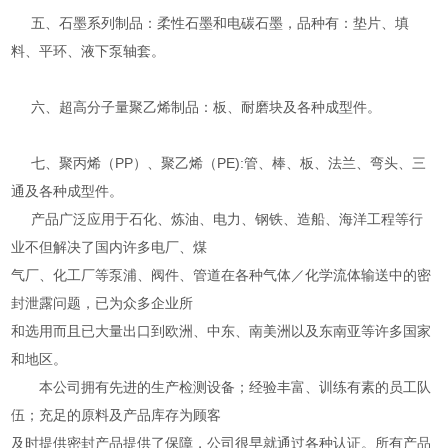
五、石墨系列制品：柔性石墨和电碳石墨，品种有：垫片、填
料、平环、液下泵轴套。
六、超高分子量聚乙烯制品：板、耐磨块及各种成型件。
七、聚丙烯（PP）、聚乙烯（PE):管、棒、板、法兰、弯头、三
通及各种成型件。
产品广泛应用于石化、炼油、电力、钢铁、造船、海洋工程等行
业不但解决了国内许多电厂、煤
气厂、化工厂等泵浦、阀件、管道在各种气体／化学流体输送中的密
封泄露问题，已为众多企业所
和选用而且已大量出口到欧洲、中东、南美洲以及东南亚等许多国家
和地区。
本公司拥有先进的生产检测设备；经验丰富、训练有素的员工队
伍；充足的原料及产品库存为顾客
及时提供密封产品提供了保障，公司很早就通过各种认证。所有产品