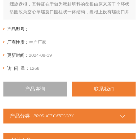
螺旋盘根，其特征在于做为密封填料的盘根由原来若干个环状
垫圈改为空心单螺旋口圆柱状一体结构，盘根上设有螺纹口并
选用优质柔性石墨与耐油橡胶合成胶型石墨密封填料。
产品型号：
厂商性质：
生产厂家
更新时间：
2024-08-19
访 问 量：
1268
产品咨询
联系我们
产品分类
PRODUCT CATEGORY