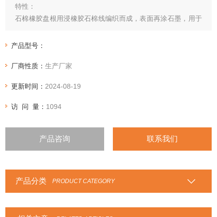
特性：
石棉橡胶盘根用浸橡胶石棉线编织而成，表面再涂石墨，用于
高温、高压机械密封。也可根据工况要求生产夹钢丝（或镍
丝、铅丝、不锈钢丝）石棉橡胶高压盘根。
产品型号：
厂商性质：
生产厂家
更新时间：
2024-08-19
访 问 量：
1094
产品咨询
联系我们
产品分类
PRODUCT CATEGORY