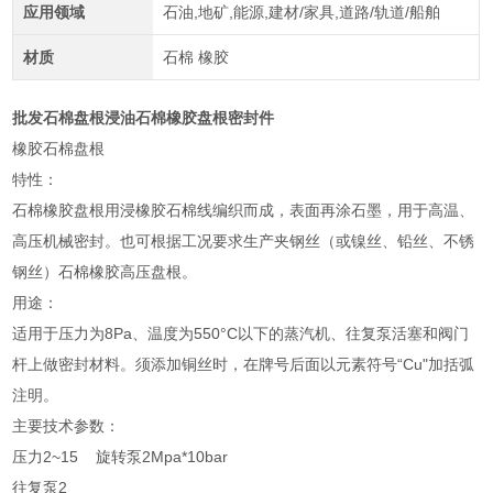
应用领域
石油,地矿,能源,建材/家具,道路/轨道/船舶
材质
石棉 橡胶
批发石棉盘根浸油石棉橡胶盘根密封件
橡胶石棉盘根
特性：
石棉橡胶盘根用浸橡胶石棉线编织而成，表面再涂石墨，用于高温、
高压机械密封。也可根据工况要求生产夹钢丝（或镍丝、铅丝、不锈
钢丝）石棉橡胶高压盘根。
用途：
适用于压力为8Pa、温度为550°C以下的蒸汽机、往复泵活塞和阀门
杆上做密封材料。须添加铜丝时，在牌号后面以元素符号“Cu"加括弧
注明。
主要技术参数：
压力2~15 旋转泵2Mpa*10bar
往复泵2