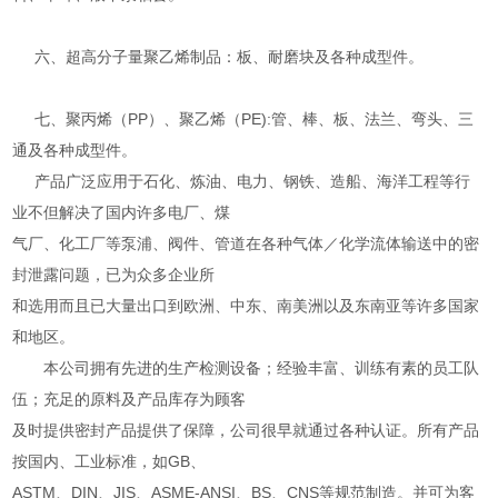
六、超高分子量聚乙烯制品：板、耐磨块及各种成型件。
七、聚丙烯（PP）、聚乙烯（PE):管、棒、板、法兰、弯头、三
通及各种成型件。
产品广泛应用于石化、炼油、电力、钢铁、造船、海洋工程等行
业不但解决了国内许多电厂、煤
气厂、化工厂等泵浦、阀件、管道在各种气体／化学流体输送中的密
封泄露问题，已为众多企业所
和选用而且已大量出口到欧洲、中东、南美洲以及东南亚等许多国家
和地区。
本公司拥有先进的生产检测设备；经验丰富、训练有素的员工队
伍；充足的原料及产品库存为顾客
及时提供密封产品提供了保障，公司很早就通过各种认证。所有产品
按国内、工业标准，如GB、
ASTM、DIN、JIS、ASME-ANSI、BS、CNS等规范制造。并可为客