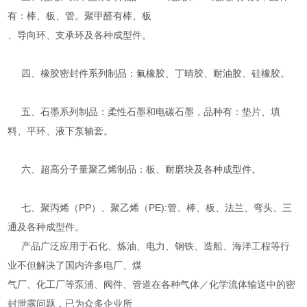
有：棒、板、管。聚甲醛有棒、板
、导向环、支承环及各种成型件。
四、橡胶密封件系列制品：氟橡胶、丁晴胶、耐油胶、硅橡胶。
五、石墨系列制品：柔性石墨和电碳石墨，品种有：垫片、填
料、平环、液下泵轴套。
六、超高分子量聚乙烯制品：板、耐磨块及各种成型件。
七、聚丙烯（PP）、聚乙烯（PE):管、棒、板、法兰、弯头、三
通及各种成型件。
产品广泛应用于石化、炼油、电力、钢铁、造船、海洋工程等行
业不但解决了国内许多电厂、煤
气厂、化工厂等泵浦、阀件、管道在各种气体／化学流体输送中的密
封泄露问题，已为众多企业所