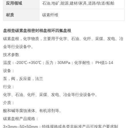
应用领域
石油,地矿,能源,建材/家具,道路/轨道/船舶
材质
碳素纤维
盘根垫碳素盘根密封棉盘根环四氟盘根
碳素盘根，化学物质，主要用于化学、石油、化纤、采煤、发电、冶
金等行业设备中。
技术参数
温度：-200℃-+350℃；压力：30MPa；化学耐性： PH值1-14
设备：
泵，阀，反应釜，法兰
行业：
化学、石油、化纤、采煤、发电、冶金等行业设备中。
介质：
酸和碱等腐蚀液体、有机溶剂等。
碳素盘根产品规格：
3×3mm--50×50mm；特殊规格或各类非标准产品可按客户要求制