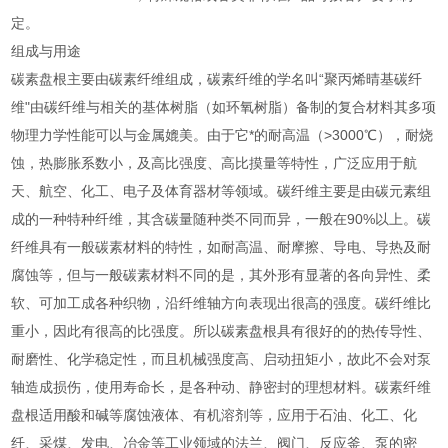
定。
组成与用途
碳素盘根主要由碳素纤维组成，碳素纤维的学名叫“聚丙烯晴基碳纤
维"由碳纤维与相关的基体树脂（如环氧树脂）备制的复合材料其多项
物理力学性能可以与金属媲美。由于它*的耐高温（>3000℃），耐烧
蚀，热膨胀系数小，及高比强度、高比摸量等特性，广泛应用于航
天、航空、化工、电子及体育器材等领域。碳纤维主要是由碳元素组
成的一种特种纤维，其含碳量随种类不同而异，一般在90%以上。碳
纤维具有一般碳素材料的特性，如耐高温、耐摩擦、导电、导热及耐
腐蚀等，但与一般碳素材料不同的是，其外形有显著的各向异性、柔
软、可加工成各种织物，沿纤维轴方向表现出很高的强度。碳纤维比
重小，因此有很高的比强度。所以碳素盘根具有很好的的热传导性、
耐磨性、化学稳定性，而且机械强度高、启动扭矩小，故此不会对泵
轴造成损伤，使用寿命长，是各种动、静密封的理想材料。碳素纤维
盘根适用酸和碱等腐蚀液体、有机溶剂等，应用于石油、化工、化
纤、采煤、发电、冶金等工业领域的法兰、阀门、反应釜、泵的密