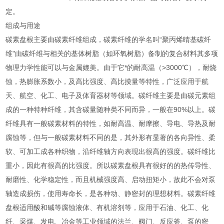
定。
组成与用途
碳素盘根主要由碳素纤维组成，碳素纤维的学名叫“聚丙烯晴基碳纤
维"由碳纤维与相关的基体树脂（如环氧树脂）备制的复合材料其多项
物理力学性能可以与金属媲美。由于它*的耐高温（>3000℃），耐烧
蚀，热膨胀系数小，及高比强度、高比摸量等特性，广泛应用于航
天、航空、化工、电子及体育器材等领域。碳纤维主要是由碳元素组
成的一种特种纤维，其含碳量随种类不同而异，一般在90%以上。碳
纤维具有一般碳素材料的特性，如耐高温、耐摩擦、导电、导热及耐
腐蚀等，但与一般碳素材料不同的是，其外形有显著的各向异性、柔
软、可加工成各种织物，沿纤维轴方向表现出很高的强度。碳纤维比
重小，因此有很高的比强度。所以碳素盘根具有很好的的热传导性、
耐磨性、化学稳定性，而且机械强度高、启动扭矩小，故此不会对泵
轴造成损伤，使用寿命长，是各种动、静密封的理想材料。碳素纤维
盘根适用酸和碱等腐蚀液体、有机溶剂等，应用于石油、化工、化
纤、采煤、发电、冶金等工业领域的法兰、阀门、反应釜、泵的密