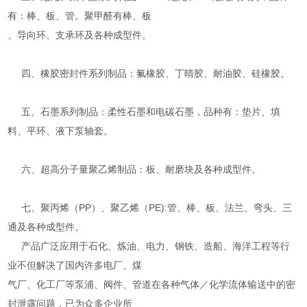
有：棒、板、管。聚甲醛有棒、板
、导向环、支承环及各种成型件。
四、橡胶密封件系列制品：氟橡胶、丁晴胶、耐油胶、硅橡胶。
五、石墨系列制品：柔性石墨和电碳石墨，品种有：垫片、填
料、平环、液下泵轴套。
六、超高分子量聚乙烯制品：板、耐磨块及各种成型件。
七、聚丙烯（PP）、聚乙烯（PE):管、棒、板、法兰、弯头、三
通及各种成型件。
产品广泛应用于石化、炼油、电力、钢铁、造船、海洋工程等行
业不但解决了国内许多电厂、煤
气厂、化工厂等泵浦、阀件、管道在各种气体／化学流体输送中的密
封泄露问题，已为众多企业所