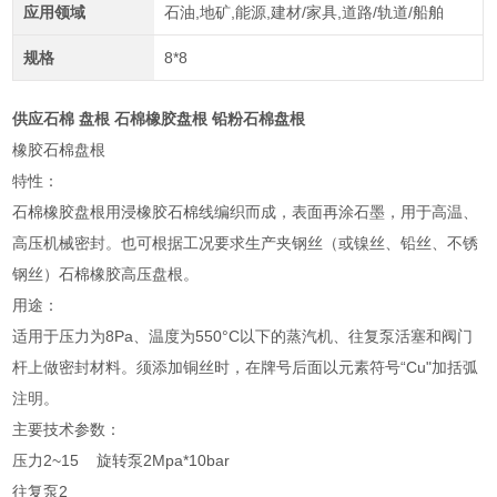
应用领域
石油,地矿,能源,建材/家具,道路/轨道/船舶
规格
8*8
供应石棉 盘根 石棉橡胶盘根 铅粉石棉盘根
橡胶石棉盘根
特性：
石棉橡胶盘根用浸橡胶石棉线编织而成，表面再涂石墨，用于高温、
高压机械密封。也可根据工况要求生产夹钢丝（或镍丝、铅丝、不锈
钢丝）石棉橡胶高压盘根。
用途：
适用于压力为8Pa、温度为550°C以下的蒸汽机、往复泵活塞和阀门
杆上做密封材料。须添加铜丝时，在牌号后面以元素符号“Cu"加括弧
注明。
主要技术参数：
压力2~15 旋转泵2Mpa*10bar
往复泵2