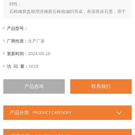
特性：
石棉橡胶盘根用浸橡胶石棉线编织而成，表面再涂石墨，用于
高温、高压机械密封。也可根据工况要求生产夹钢丝（或镍
丝、铅丝、不锈钢丝）石棉橡胶高压盘根。
产品型号：
厂商性质：
生产厂家
更新时间：
2024-08-18
访 问 量：
1019
产品咨询
联系我们
产品分类
PRODUCT CATEGORY