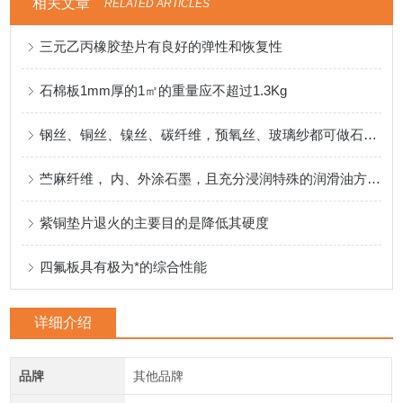
相关文章
RELATED ARTICLES
三元乙丙橡胶垫片有良好的弹性和恢复性
石棉板1mm厚的1㎡的重量应不超过1.3Kg
钢丝、铜丝、镍丝、碳纤维，预氧丝、玻璃纱都可做石墨盘根的简金属丝
苎麻纤维， 内、外涂石墨，且充分浸润特殊的润滑油方形编织而成高水基盘根
紫铜垫片退火的主要目的是降低其硬度
四氟板具有极为*的综合性能
详细介绍
品牌
其他品牌