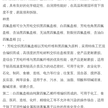
成，具有良好的化学稳定性、自润滑性能好，在高温和潮湿环境下强
度不变，易装填和拆除。
种类
四氟盘根可分为芳纶交织黑四氟盘根、白四氟盘根、芳纶包角黑四氟
盘根、含油黑四氟盘根、无油黑四氟盘根、割裂丝四氟盘根、含油白
四氟盘根 [1] 。
*：芳纶交织黑四氟盘根以芳纶纤维和黑四氟为原料，采用特殊工艺混
合编织而成，高强度的芳纶材料交织在盘根里面，使产品更耐磨损。
是综合了芳纶纤维与黑四氟纤维的优良性能，使产品更耐磨损，适用
于较高线速度和较高介质压力的动态密封。可用于化学、农业化学、
石化、制药、食糖、造纸、电力等行业，往复泵、混合器、搅拌器、
反应器、阀等设备。适用于水、污水、油、油脂、弱酸和弱碱溶液、
酸碱溶液、研磨介质。
第二：白四氟盘根由纯聚四氟乙烯纤维编织而成的。可用于化工、食
品、医药、造纸、化纤、精细化工等不允许有污染的操作场合，适用
于除了可溶性碱金属和游离氟离子以外的所有化学介质。