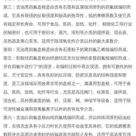
第三：含油黑四氟盘根是由含有石墨和反腐蚀润滑剂的四氟线编织而
成。它具有很强的扯裂强度和较高的热导性，低的摩檫系数又使它具
有稳定和长寿命。可用于食品、医药、造纸、化纤、 精细化工等行业
的轴密封，也可用于密封水、蒸汽、溶剂等介质的搅拌器、混合器、
压热器及离心泵等。适用于除强氧化性介质以外的极大多数介。
第四：无油黑四氟盘根是由含有石墨粒子的聚四氟乙烯线编织而成。
第五：割裂丝四氟盘根由经烧结且充分拉伸的多股四氟线编织而成，
并在四氟中进行了*的浸渍，在编织过程中再次浸渍。拥有可挠性的特
征、尺寸安定性，具有良好的抗压缩、防挤压及高的结构强度和密
度。是工业领域应用效果非常的盘根之一。属通用型盘根，可用于食
品、医药、造纸、化纤等行业，尤其是高压阀门、柱塞泵、搅拌器、
混合机，高外围速度的轴、杆、活塞、阀、伸缩节等设备。适用于除
可溶性碱金属和游离氟离子以外的所有化学介质。
第六：含油白四氟盘根由纯四氟线编织而成，并以特殊润滑剂硅油处
理，在填充盒具有小压力时长久使用不会改变其体积。它的低磨擦系
数即使在高周边速率时的转轴表面也能防止发热。适用于高浓度且强