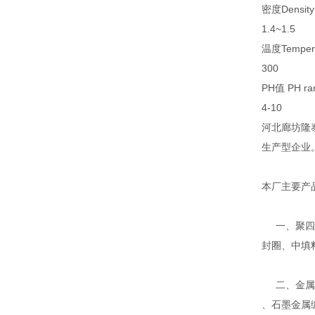
密度Density
1.4~1.5
温度Tempera
300
PH值 PH ra
4-10
河北廊坊隆
生产型企业
本厂主要产
一、聚四氟
封圈、中填
二、金属缠
、石墨金属