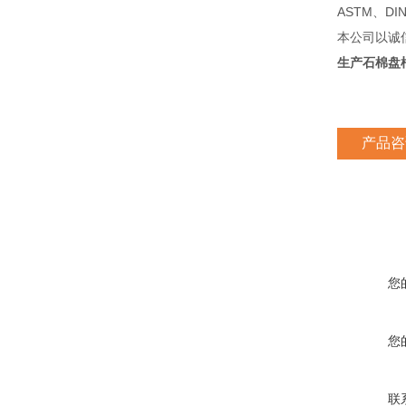
ASTM、D
本公司以诚
生产石棉盘
产品咨
您
您
联