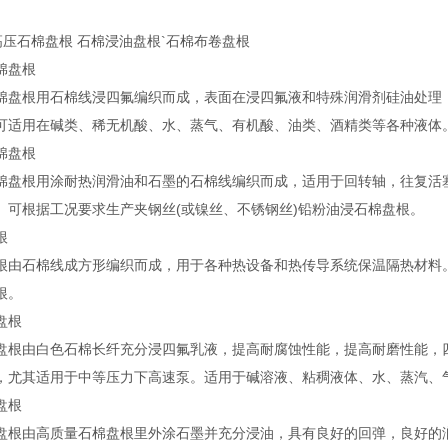
高压石棉盘根 石棉浸油盘根`石棉布卷盘根
棉盘根
棉盘根用石棉线浸四氟编织而成，表面在浸四氟液和特殊润滑剂硅油处理
可适用在碱类、稀无机酸、水、蒸气、有机酸、油类、酒精类等各种液体
棉盘根
棉盘根用涂耐热润滑油和石墨的石棉线编织而成，适用于回转轴，往复活
。可根据工况要求生产夹钢丝(或镍丝、不锈钢丝)铅粉油浸石棉盘根。
根
根由石棉线成方形编织而成，用于各种热设备和热传导系统保温隔热材料。
根。
盘根
盘根由白色石棉长纤充分浸四氟乳液，提高耐腐蚀性能，提高耐磨性能，
，尤其适用于中等压力下高速泵。适用于碱溶液、粘稠液体、水、蒸汽、
盘根
盘根由高质量石棉盘根里外涂石墨并充分浸油，具有良好的回弹，良好的