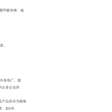
聚甲醛有棒、板
套。
。
许多电厂、煤
为众多企业所
及产品库存为顾客
准，如GB、