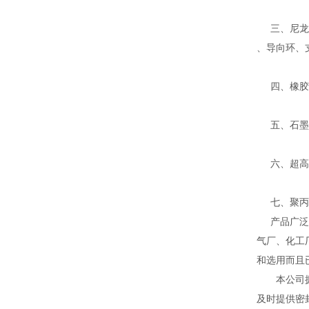
三、尼龙、
、导向环、
四、橡胶密
五、石墨系
六、超高分
七、聚丙烯
产品广泛应
气厂、化工
和选用而且
本公司拥有
及时提供密