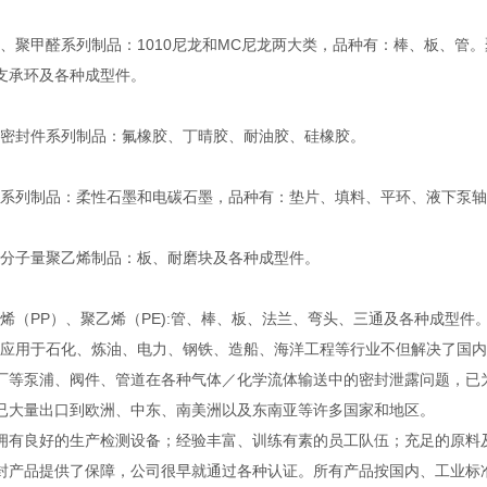
聚甲醛系列制品：1010尼龙和MC尼龙两大类，品种有：棒、板、管。
支承环及各种成型件。
封件系列制品：氟橡胶、丁晴胶、耐油胶、硅橡胶。
列制品：柔性石墨和电碳石墨，品种有：垫片、填料、平环、液下泵轴
子量聚乙烯制品：板、耐磨块及各种成型件。
（PP）、聚乙烯（PE):管、棒、板、法兰、弯头、三通及各种成型件
用于石化、炼油、电力、钢铁、造船、海洋工程等行业不但解决了国内
厂等泵浦、阀件、管道在各种气体／化学流体输送中的密封泄露问题，已
已大量出口到欧洲、中东、南美洲以及东南亚等许多国家和地区。
良好的生产检测设备；经验丰富、训练有素的员工队伍；充足的原料
封产品提供了保障，公司很早就通过各种认证。所有产品按国内、工业标