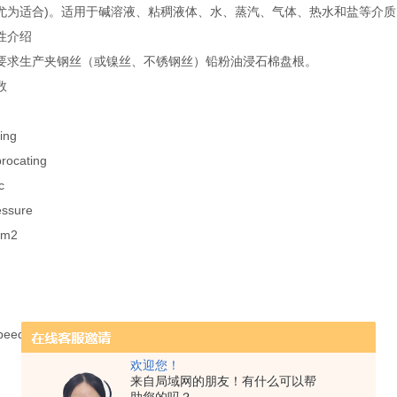
尤为适合)。适用于碱溶液、粘稠液体、水、蒸汽、气体、热水和盐等介质
性介绍
要求生产夹钢丝（或镍丝、不锈钢丝）铅粉油浸石棉盘根。
数
ing
ocating
c
sure
cm2
peed M/s
欢迎您！
来自局域网的朋友！有什么可以帮