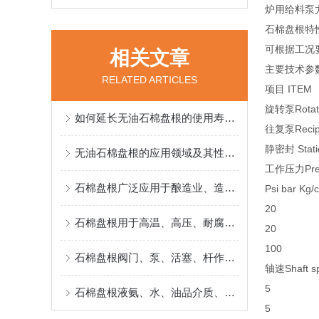
炉用给料泵
石棉盘根特
可根据工况
相关文章
主要技术参
RELATED ARTICLES
项目 ITEM
旋转泵Rotat
如何延长无油石棉盘根的使用寿命与有效性？
往复泵Recipr
静密封 Stati
无油石棉盘根的应用领域及其性能优势介绍
工作压力Pres
石棉盘根广泛应用于酿造业、造纸、饮料业、造船业并专门用于食品
Psi bar Kg/
20
石棉盘根用于高温、高压、耐腐蚀介质
20
100
石棉盘根阀门、泵、活塞、杆作防腐密封
轴速Shaft s
5
石棉盘根液氨、水、油品介质、阀门、泵、活塞、杆作防腐密封
5