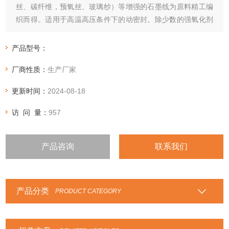
丝、碳纤维，预氧丝、玻璃纱）等增强的石墨线为原料精工编
织而得。适用于高温高压条件下的动密封。除少数的强氧化剂
外，它能用于密封热水、过热蒸气、热传递流体、氨溶液、碳
氢化合物、低温液体等介质，主要 用于高温、高压、耐腐蚀介
产品型号：
质下阀门、泵、反应釜的密封 。
厂商性质：
生产厂家
更新时间：
2024-08-18
访 问 量：
957
产品咨询
联系我们
产品分类
PRODUCT CATEGORY