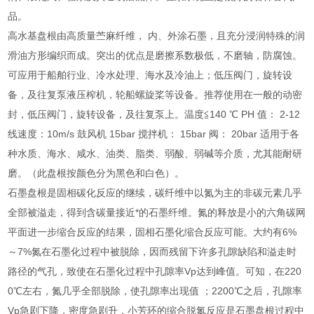
品。
高水基盘根由高质量苎麻纤维， 内、外涂石墨，且充分浸润特殊的润
滑油方形编织而成。突出的优点是磨擦系数极低，不磨轴，防腐蚀。
可应用于船舶行业、冷水处理、海水及冷油上；低压阀门，旋转设
备，及往复泵液压榨机，轮船螺旋桨等设备。推荐使用在一般的动密
封，低压阀门，旋转设备，及往复泵上。温度≦140 ℃ PH 值： 2-12
线速度：10m/s 鼓风机 15bar 搅拌机： 15bar 阀： 20bar 适用于各
种水质、海水、咸水、油类、脂类、弱酸、弱碱等介质，尤其能耐研
磨。（此盘根按颜色分为黑色和白色）。
石墨盘根是固相碳化反应的继续，碳纤维中以氮为主的非碳元素几乎
全部被溢走，得到含碳量接近*的石墨纤维。氮的释放是小的六角碳网
平面进一步缩合反应的结果，固相石墨化缩合反应可能。大约有6%
～7%氮在石墨化过程中被脱除，因而残留下许多孔隙缺陷和溢走时
路径的气孔，致使在石墨化过程中孔隙率Vp达到峰值。可知，在220
0℃左右，氮几乎全部脱除，使孔隙率出现值 ；2200℃之后，孔隙率
Vp急剧下降，密度急剧升，小芳环的缩合脱氮反应是石墨盘根过程中