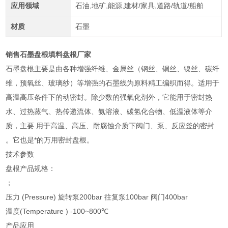
应用领域
石油,地矿,能源,建材/家具,道路/轨道/船舶
材质
石墨
销售石墨盘根填料盘根厂家
石墨盘根主要是由各种增强纤维、金属丝（钢丝、铜丝、镍丝、碳纤
维，预氧丝、玻璃纱）等增强的石墨线为原料精工编织而得。适用于
高温高压条件下的动密封。除少数的强氧化剂外，它能用于密封热
水、过热蒸气、热传递流体、氨溶液、碳氢化合物、低温液体等介
质，主要 用于高温、高压、耐腐蚀介质下阀门、泵、反应釜的密封
。它也是*的万用密封盘根。
技术参数
盘根产品规格：
；
压力 (Pressure) 旋转泵200bar 往复泵100bar 阀门400bar
温度(Temperature ) -100~800℃
产品应用