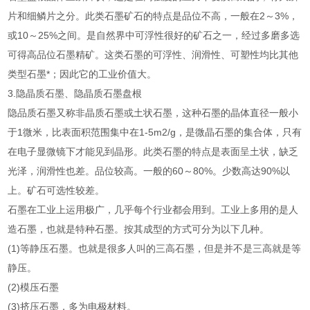
片和细鳞片之分。此类石墨矿石的特点是品位不高，一般在2～3%，
或10～25%之间。是自然界中可浮性很好的矿石之一，经过多磨多选
可得高品位石墨精矿。这类石墨的可浮性、润滑性、可塑性均比其他
类型石墨*；因此它的工业价值大。
3.隐晶质石墨、隐晶质石墨盘根
隐品质石墨又称非晶质石墨或土状石墨，这种石墨的晶体直径一般小
于1微米，比表面积范围集中在1-5m2/g，是微晶石墨的集合体，只有
在电子显微镜下才能见到晶形。此类石墨的特点是表面呈土状，缺乏
光泽，润滑性也差。品位较高。一般的60～80%。少数高达90%以
上。矿石可选性较差。
石墨在工业上运用极广，几乎每个行业都会用到。工业上多用的是人
造石墨，也就是特种石墨。按其成型的方式可分为以下几种。
(1)等静压石墨。也就是很多人叫的三高石墨，但是并不是三高就是等
静压。
(2)模压石墨
(3)挤压石墨，多为电极材料。