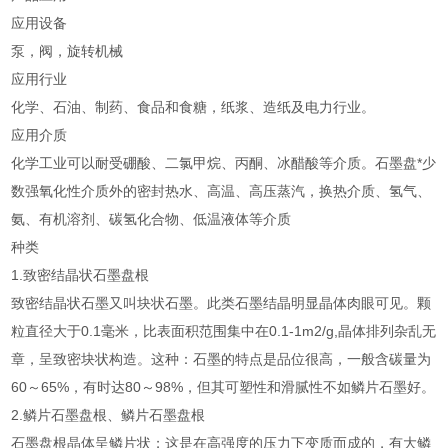
应用设备
泵，阀，旋转机械
应用行业
化学、石油、制药、食品和食糖，纸浆、造纸及电力行业。
应用介质
化学工业可以耐受硼酸、二氯甲烷、丙酮、冰醋酸等介质。石墨盘*少
数强氧化性介质外的密封热水、高温、高压蒸汽，换热介质、氢气、
氨、有机溶剂、碳氢化合物、低温液体等介质
种类
1.致密结晶状石墨盘根
致密结晶状石墨又叫块状石墨。此类石墨结晶明显晶体肉眼可见。颗
粒直径大于0.1毫米，比表面积范围集中在0.1-1m2/g,晶体排列杂乱无
章，呈致密块状构造。这种：石墨的特点是品位很高，一般含碳量为
60～65%，有时达80～98%，但其可塑性和滑腻性不如鳞片石墨好。
2.鳞片石墨盘根、鳞片石墨盘根
石墨盘根晶体呈鳞片状；这是在高强度的压力下变质而成的，有大鳞