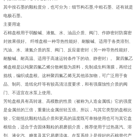
其中按石墨的颗粒度分，也可分为：细节构石墨,中粗石墨、还有就是
电极石墨。
主要用途
石棉盘根用于弱酸碱、液氨、水、油品介质、阀门、作静密封防腐密
封效果很好。 纤维盘根一种导热性能好、耐酸碱、适用于各类溶剂、
汽油、水、液氮介质的泵、阀门、反应釜密封（另一种导热性能好、
耐酸碱、耐高温、适用于高速运转条件下的动、静密封）。 聚四氟乙
烯盘根是以纯聚四氟乙烯分散树脂为原料，先制成生料薄膜，再经过
捻线，编织成盘根。这种聚四氟乙烯无其他添加物，可广泛用于食
品、制药、造纸化纤等有较高清洁度要求，和有强腐蚀性介质的阀
门、不适宜在水泵上使用。
芳纶盘根具有高转速、高模数的性质（被称为人造金属线）它的强度
是金属丝的三倍，重量比金属丝轻五倍。所以，与其它类型的盘根比
较，它能抵抗颗粒结晶介质和更高的温度既可单独使用也可与其它盘
根组合，适合于含固体颗粒的易磨损介质，推荐使用于过热蒸汽、溶
剂、液化汽、糖浆及其它易磨流体。在泵系统上是很好的石棉替代产