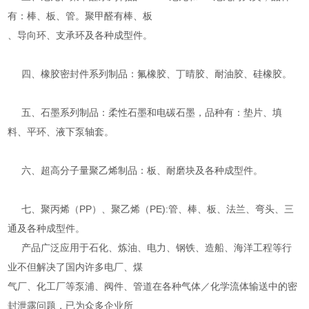
有：棒、板、管。聚甲醛有棒、板
、导向环、支承环及各种成型件。
四、橡胶密封件系列制品：氟橡胶、丁晴胶、耐油胶、硅橡胶。
五、石墨系列制品：柔性石墨和电碳石墨，品种有：垫片、填
料、平环、液下泵轴套。
六、超高分子量聚乙烯制品：板、耐磨块及各种成型件。
七、聚丙烯（PP）、聚乙烯（PE):管、棒、板、法兰、弯头、三
通及各种成型件。
产品广泛应用于石化、炼油、电力、钢铁、造船、海洋工程等行
业不但解决了国内许多电厂、煤
气厂、化工厂等泵浦、阀件、管道在各种气体／化学流体输送中的密
封泄露问题，已为众多企业所