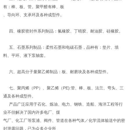
有：棒、板、管。聚甲醛有棒、板
、导向环、支承环及各种成型件。
四、橡胶密封件系列制品：氟橡胶、丁晴胶、耐油胶、硅橡胶。
五、石墨系列制品：柔性石墨和电碳石墨，品种有：垫片、填
料、平环、液下泵轴套。
六、超高分子量聚乙烯制品：板、耐磨块及各种成型件。
七、聚丙烯（PP）、聚乙烯（PE):管、棒、板、法兰、弯头、三
通及各种成型件。
产品广泛应用于石化、炼油、电力、钢铁、造船、海洋工程等行
业不但解决了国内许多电厂、煤
气厂、化工厂等泵浦、阀件、管道在各种气体／化学流体输送中的密
封泄露问题，已为众多企业所