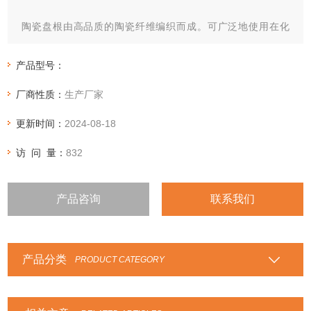
陶瓷盘根由高品质的陶瓷纤维编织而成。可广泛地使用在化
工、电力、造纸、食品、制药等行业，锅炉门、高温、高压的
机、泵、阀的密封。
产品型号：
适用于洁净流体或浆体，盐水，乳液，油脂，碳氢化合物，溶
厂商性质：
生产厂家
剂，纸浆等介质。
更新时间：
2024-08-18
访 问 量：
832
产品咨询
联系我们
产品分类
PRODUCT CATEGORY