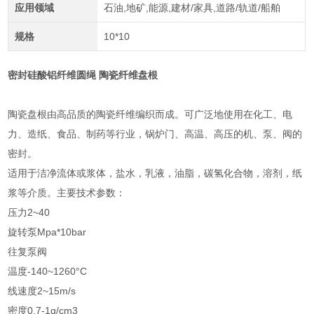
应用领域
石油,地矿,能源,建材/家具,道路/轨道/船舶
规格
10*10
密封硅酸铝纤维圆绳 陶瓷纤维盘根
陶瓷盘根由高品质的陶瓷纤维编织而成。可广泛地使用在化工、电
力、造纸、食品、制药等行业，锅炉门、高温、高压的机、泵、阀的
密封。
适用于洁净流体或浆体，盐水，乳液，油脂，碳氢化合物，溶剂，纸
浆等介质。主要技术参数：
压力2~40
旋转泵Mpa*10bar
往复泵阀
温度-140~1260°C
线速度2~15m/s
密度0.7-1g/cm3