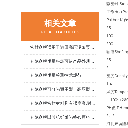
静密封 Stati
工作压力Pres
Psi bar Kg/
相关文章
25
RELATED ARTICLES
100
200
密封盘根适用于油田高压泥浆泵，煤矿井下液压支架的盘根
轴速Shaft s
25
芳纶盘根质量好坏可从产品外观材质尺寸精度性能和品牌来入手
2
芳纶盘根质量检测技术规范
密度Density
1.4
芳纶盘根可分为通用型、高压型及耐腐蚀型三大类别
温度Tempera
－100~+28
芳纶盘根密封材料具有强度高,耐磨耗性好
PH值 PH ra
2-12
芳纶盘根以芳纶纤维为核心原料，通过特殊编织工艺形成致密结构
河北廊坊隆