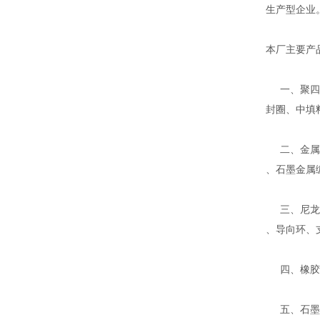
生产型企业
本厂主要产
一、聚四氟
封圈、中填
二、金属缠
、石墨金属
三、尼龙、
、导向环、
四、橡胶密
五、石墨系