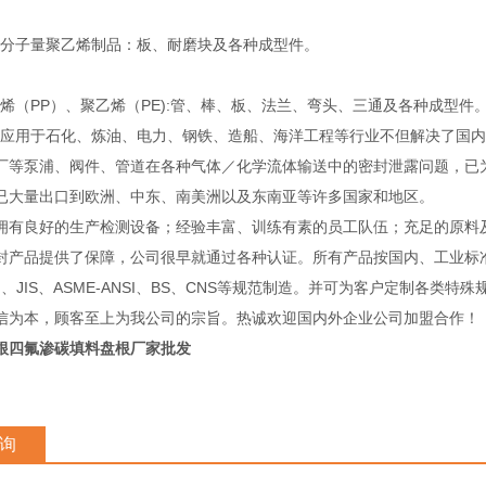
子量聚乙烯制品：板、耐磨块及各种成型件。
（PP）、聚乙烯（PE):管、棒、板、法兰、弯头、三通及各种成型件
用于石化、炼油、电力、钢铁、造船、海洋工程等行业不但解决了国内
厂等泵浦、阀件、管道在各种气体／化学流体输送中的密封泄露问题，已
已大量出口到欧洲、中东、南美洲以及东南亚等许多国家和地区。
良好的生产检测设备；经验丰富、训练有素的员工队伍；充足的原料
封产品提供了保障，公司很早就通过各种认证。所有产品按国内、工业标
IN、JIS、ASME-ANSI、BS、CNS等规范制造。并可为客户定制各类特
信为本，顾客至上为我公司的宗旨。热诚欢迎国内外企业公司加盟合作！
根四氟渗碳填料盘根厂家批发
询