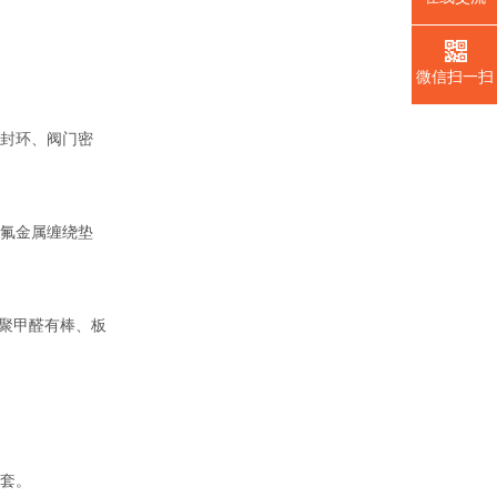
微信扫一扫
封环、阀门密
氟金属缠绕垫
聚甲醛有棒、板
套。