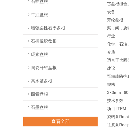
石棉盘根
它盘根组合
设备
牛油盘根
芳纶盘根
增强柔性石墨盘根
泵，阀，旋
行业
石棉橡胶盘根
化学、石油
介质
碳素盘根
适合于含固
陶瓷纤维盘根
建议
泵轴或防护套
高水基盘根
规格
3×3mm-
四氟盘根
技术参数
石墨盘根
项目 ITEM
旋转泵Rotat
查看全部
往复泵Recipr