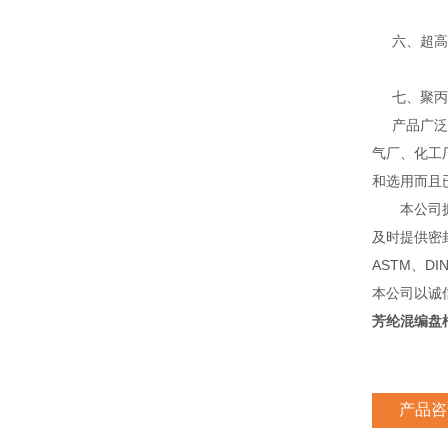
六、超高分
七、聚丙烯
产品广泛应
气厂、化工
和选用而且
本公司拥有
及时提供密
ASTM、D
本公司以诚
芳纶混编盘
产品咨