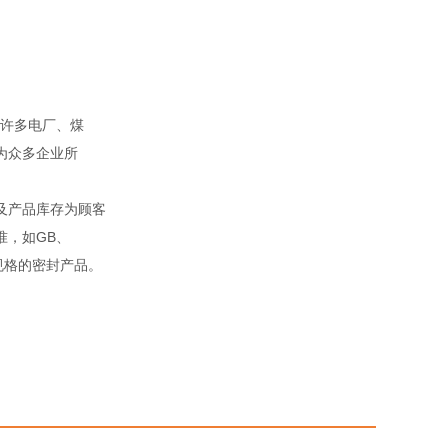
。
许多电厂、煤
为众多企业所
及产品库存为顾客
准，如GB、
殊规格的密封产品。