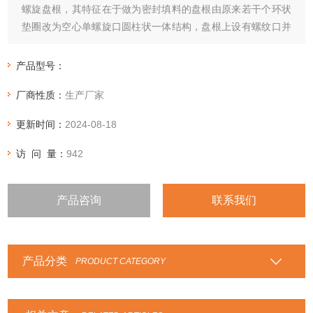
螺旋盘根，其特征在于做为密封填料的盘根由原来若干个环状
垫圈改为空心单螺旋口圆柱状一体结构，盘根上设有螺纹口并
选用优质柔性石墨与耐油橡胶合成胶型石墨密封填料。
探针大电流针120 针的头部直径是3.0 螺纹针 大电流针
产品型号：
厂商性质：
生产厂家
更新时间：
2024-08-18
访 问 量：
942
产品咨询
联系我们
产品分类
PRODUCT CATEGORY