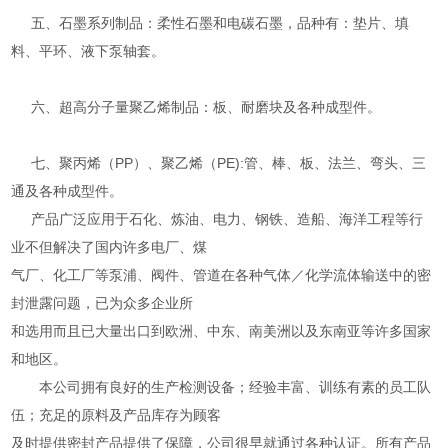
五、石墨系列制品：柔性石墨和电碳石墨，品种有：垫片、填
料、平环、液下泵轴套。
六、超高分子量聚乙烯制品：板、耐磨块及各种成型件。
七、聚丙烯（PP）、聚乙烯（PE):管、棒、板、法兰、弯头、三
通及各种成型件。
产品广泛应用于石化、炼油、电力、钢铁、造船、海洋工程等行
业不但解决了国内许多电厂、煤
气厂、化工厂等泵浦、阀件、管道在各种气体／化学流体输送中的密
封泄露问题，已为众多企业所
和选用而且已大量出口到欧洲、中东、南美洲以及东南亚等许多国家
和地区。
本公司拥有良好的生产检测设备；经验丰富、训练有素的员工队
伍；充足的原料及产品库存为顾客
及时提供密封产品提供了保障，公司很早就通过各种认证。所有产品