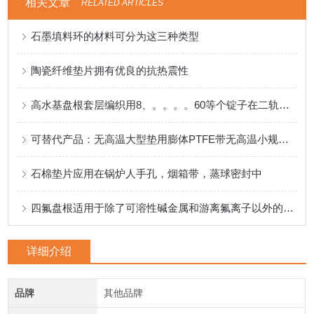
相关文章
RELATED ARTICLES
石墨填料环的材料可分为这三种类型
陶瓷纤维垫片拥有优良的抗热震性
高水基盘根套层编织用8、。。。。60等个锭子在二轨道上编织
可替代产品：无高温大型垫用膨体PTFE带无高温小规格用缠绕垫（低价位）
石棉垫片应用在锅炉人手孔，烟箱带，蒸球密封中
四氟盘根适用于除了可溶性碱金属和游离氟离子以外的所有化学介质
详细介绍
品牌
其他品牌