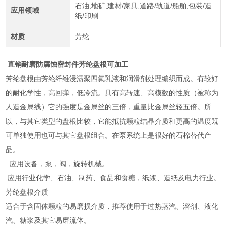
石油,地矿,建材/家具,道路/轨道/船舶,包装/造
应用领域
纸/印刷
材质
芳纶
直销耐磨防腐蚀密封件芳纶盘根可加工
芳纶盘根由芳纶纤维浸渍聚四氟乳液和润滑剂处理编织而成。有较好
的耐化学性，高回弹，低冷流。具有高转速、高模数的性质（被称为
人造金属线）它的强度是金属丝的三倍，重量比金属丝轻五倍。所
以，与其它类型的盘根比较，它能抵抗颗粒结晶介质和更高的温度既
可单独使用也可与其它盘根组合。在泵系统上是很好的石棉替代产
品。
应用设备，泵，阀，旋转机械。
应用行业化学、石油、制药、食品和食糖，纸浆、造纸及电力行业。
芳纶盘根介质
适合于含固体颗粒的易磨损介质，推荐使用于过热蒸汽、溶剂、液化
汽、糖浆及其它易磨流体。