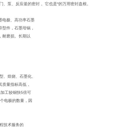
门、泵、反应釜的密封 。它也是*的万用密封盘根。
墨电极、高功率石墨
异型件，石墨坩锅，
，耐磨损。长期以
型、焙烧、石墨化、
其质量指标高低，
加工较铜快5倍可
单个电极的数量，因
程技术服务的