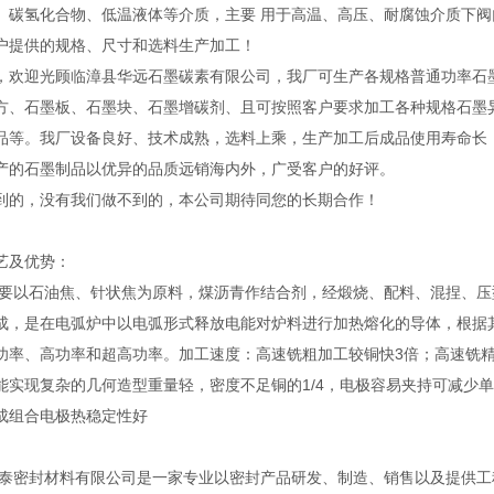
、碳氢化合物、低温液体等介质，主要 用于高温、高压、耐腐蚀介质下阀
户提供的规格、尺寸和选料生产加工！
，欢迎光顾临漳县华远石墨碳素有限公司，我厂可生产各规格普通功率石
方、石墨板、石墨块、石墨增碳剂、且可按照客户要求加工各种规格石墨
品等。我厂设备良好、技术成熟，选料上乘，生产加工后成品使用寿命长
产的石墨制品以优异的品质远销海内外，广受客户的好评。
到的，没有我们做不到的，本公司期待同您的长期合作！
艺及优势：
主要以石油焦、针状焦为原料，煤沥青作结合剂，经煅烧、配料、混捏、压
成，是在电弧炉中以电弧形式释放电能对炉料进行加热熔化的导体，根据
功率、高功率和超高功率。加工速度：高速铣粗加工较铜快3倍；高速铣精
能实现复杂的几何造型重量轻，密度不足铜的1/4，电极容易夹持可减少
成组合电极热稳定性好
泰密封材料有限公司是一家专业以密封产品研发、制造、销售以及提供工