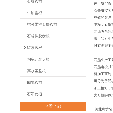
石棉盘根
体、氨溶液
石墨块按客
牛油盘根
尊敬的客户
增强柔性石墨盘根
电极，石墨
高纯石墨制
石棉橡胶盘根
来，我司生
只有您想不
碳素盘根
陶瓷纤维盘根
石墨生产工
石墨电极,
高水基盘根
机加工而制
可分为普通
四氟盘根
加工性好，
石墨盘根
为可捆绑做
查看全部
河北廊坊隆