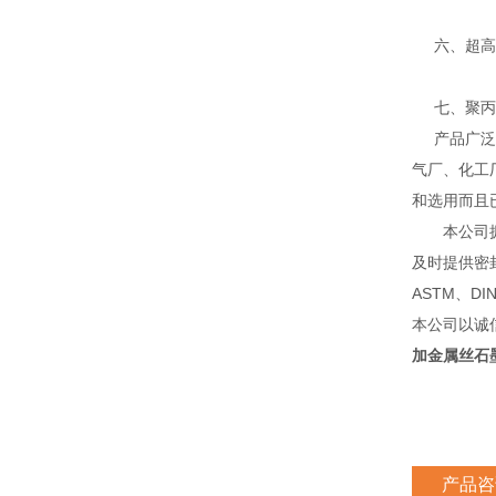
六、超高分
七、聚丙烯
产品广泛应
气厂、化工
和选用而且
本公司拥有
及时提供密
ASTM、D
本公司以诚
加金属丝石
产品咨