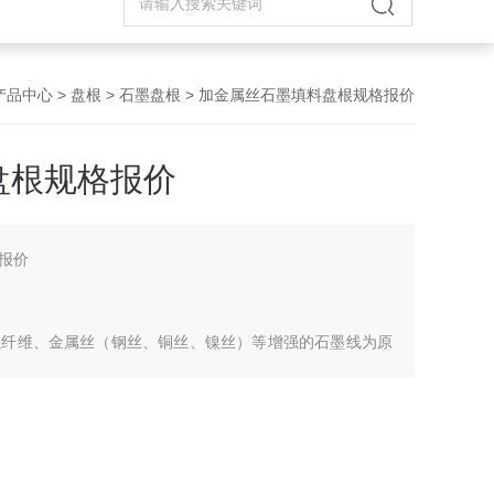
产品中心
>
盘根
>
石墨盘根
> 加金属丝石墨填料盘根规格报价
盘根规格报价
报价
强纤维、金属丝（钢丝、铜丝、镍丝）等增强的石墨线为原
件下的动密封体、氨溶液、碳氢化合物、低温液体等介质，
阀门、泵、反应釜的密封