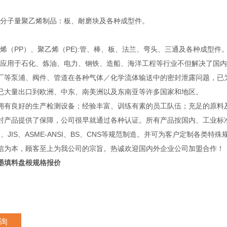
子量聚乙烯制品：板、耐磨块及各种成型件。
（PP）、聚乙烯（PE):管、棒、板、法兰、弯头、三通及各种成型件
用于石化、炼油、电力、钢铁、造船、海洋工程等行业不但解决了国内
厂等泵浦、阀件、管道在各种气体／化学流体输送中的密封泄露问题，已
已大量出口到欧洲、中东、南美洲以及东南亚等许多国家和地区。
良好的生产检测设备；经验丰富、训练有素的员工队伍；充足的原料
封产品提供了保障，公司很早就通过各种认证。所有产品按国内、工业标
IN、JIS、ASME-ANSI、BS、CNS等规范制造。并可为客户定制各类特
信为本，顾客至上为我公司的宗旨。热诚欢迎国内外企业公司加盟合作！
墨填料盘根规格报价
询