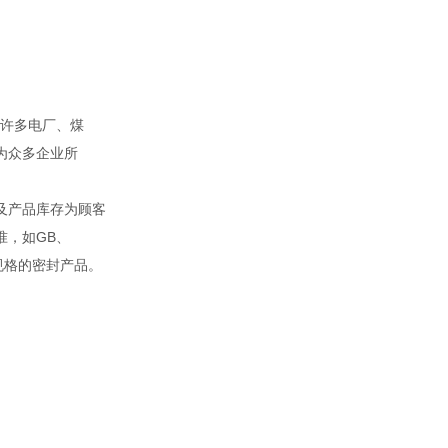
。
许多电厂、煤
为众多企业所
及产品库存为顾客
准，如GB、
殊规格的密封产品。