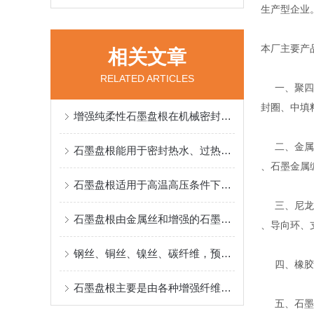
生产型企业
本厂主要产
相关文章
RELATED ARTICLES
一、聚四氟
封圈、中填
增强纯柔性石墨盘根在机械密封中的广泛应用说明
二、金属缠
石墨盘根能用于密封热水、过热蒸气、热传递流体、氨溶液等环境
、石墨金属
石墨盘根适用于高温高压条件下的密封环境
三、尼龙、
石墨盘根由金属丝和增强的石墨线为原料精工编织而得
、导向环、
钢丝、铜丝、镍丝、碳纤维，预氧丝、玻璃纱都可做石墨盘根的简金属丝
四、橡胶密
石墨盘根主要是由各种增强纤维、金属丝等原料制成
五、石墨系