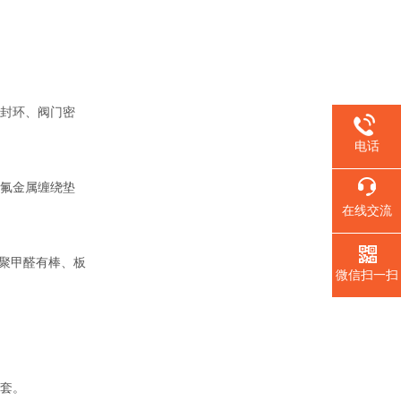
封环、阀门密
电话
氟金属缠绕垫
在线交流
聚甲醛有棒、板
微信扫一扫
套。