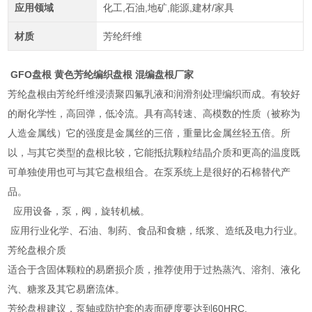
应用领域
化工,石油,地矿,能源,建材/家具
材质
芳纶纤维
GFO盘根 黄色芳纶编织盘根 混编盘根厂家
芳纶盘根由芳纶纤维浸渍聚四氟乳液和润滑剂处理编织而成。有较好
的耐化学性，高回弹，低冷流。具有高转速、高模数的性质（被称为
人造金属线）它的强度是金属丝的三倍，重量比金属丝轻五倍。所
以，与其它类型的盘根比较，它能抵抗颗粒结晶介质和更高的温度既
可单独使用也可与其它盘根组合。在泵系统上是很好的石棉替代产
品。
应用设备，泵，阀，旋转机械。
应用行业化学、石油、制药、食品和食糖，纸浆、造纸及电力行业。
芳纶盘根介质
适合于含固体颗粒的易磨损介质，推荐使用于过热蒸汽、溶剂、液化
汽、糖浆及其它易磨流体。
芳纶盘根建议，泵轴或防护套的表面硬度要达到60HRC.