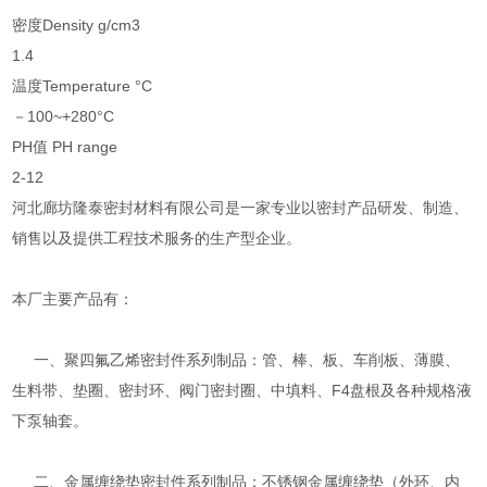
密度Density g/cm3
1.4
温度Temperature °C
－100~+280°C
PH值 PH range
2-12
河北廊坊隆泰密封材料有限公司是一家专业以密封产品研发、制造、
销售以及提供工程技术服务的生产型企业。
本厂主要产品有：
一、聚四氟乙烯密封件系列制品：管、棒、板、车削板、薄膜、
生料带、垫圈、密封环、阀门密封圈、中填料、F4盘根及各种规格液
下泵轴套。
二、金属缠绕垫密封件系列制品：不锈钢金属缠绕垫（外环、内