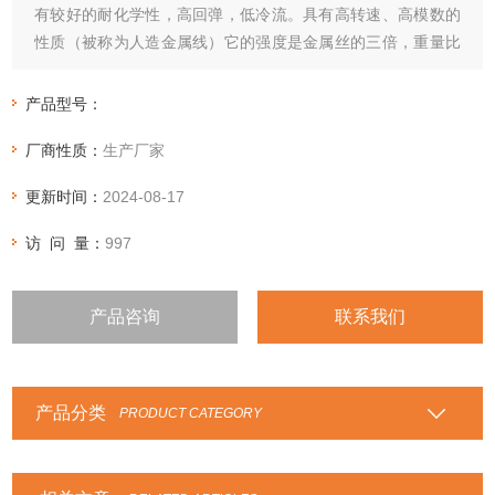
有较好的耐化学性，高回弹，低冷流。具有高转速、高模数的
性质（被称为人造金属线）它的强度是金属丝的三倍，重量比
金属丝轻五倍。所以，与其它类型的盘根比较，它能抵抗颗粒
结晶介质和更高的温度既可单独使用也可与其它盘根组合。在
产品型号：
泵系统上是很好的石棉替代产品。
厂商性质：
生产厂家
更新时间：
2024-08-17
访 问 量：
997
产品咨询
联系我们
产品分类
PRODUCT CATEGORY