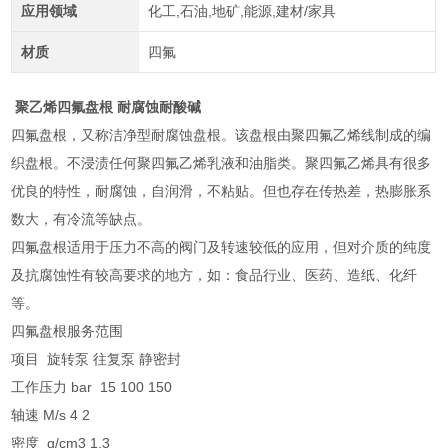
应用领域
化工,石油,地矿,能源,建材/家具
材质
四氟
聚乙烯四氟盘根 耐腐蚀耐酸碱
四氟盘根，又称洁净型耐腐蚀盘根。该盘根由聚四氟乙烯线制成的编
织盘根。不浸渍任何聚四氟乙烯乳液和油脂类。聚四氟乙烯具有很多
优良的特性，耐腐蚀，自润滑，不粘贴。但也存在传热差，热膨胀系
数大，有冷流等缺点。
四氟盘根适用于压力不高的阀门及转速较低的应用，但对介质的纯度
及抗腐蚀性有较高要求的地方，如：食品行业、医药、造纸、化纤
等。
四氟盘根服务范围
项目 旋转泵 往复泵 静密封
工作压力 bar 15 100 150
轴速 M/s 4 2
密度 g/cm3 1.3