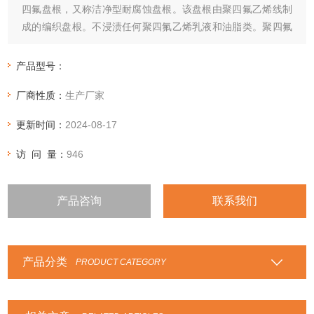
四氟盘根，又称洁净型耐腐蚀盘根。该盘根由聚四氟乙烯线制
成的编织盘根。不浸渍任何聚四氟乙烯乳液和油脂类。聚四氟
乙烯具有很多优良的特性，耐腐蚀，自润滑，不粘贴。但也存
在传热差，热膨胀系数大，有冷流等缺点。
产品型号：
厂商性质：
生产厂家
更新时间：
2024-08-17
访 问 量：
946
产品咨询
联系我们
产品分类
PRODUCT CATEGORY