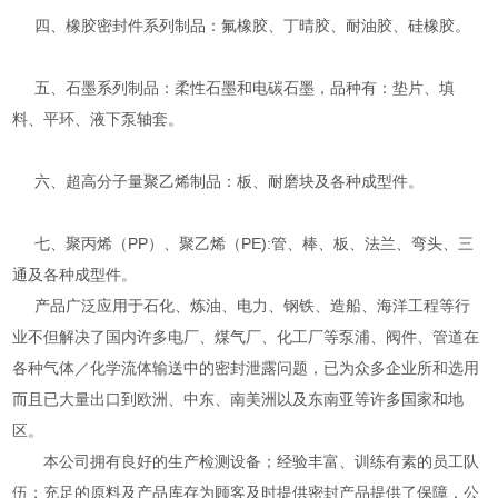
四、橡胶密封件系列制品：氟橡胶、丁晴胶、耐油胶、硅橡胶。
五、石墨系列制品：柔性石墨和电碳石墨，品种有：垫片、填
料、平环、液下泵轴套。
六、超高分子量聚乙烯制品：板、耐磨块及各种成型件。
七、聚丙烯（PP）、聚乙烯（PE):管、棒、板、法兰、弯头、三
通及各种成型件。
产品广泛应用于石化、炼油、电力、钢铁、造船、海洋工程等行
业不但解决了国内许多电厂、煤气厂、化工厂等泵浦、阀件、管道在
各种气体／化学流体输送中的密封泄露问题，已为众多企业所和选用
而且已大量出口到欧洲、中东、南美洲以及东南亚等许多国家和地
区。
本公司拥有良好的生产检测设备；经验丰富、训练有素的员工队
伍；充足的原料及产品库存为顾客及时提供密封产品提供了保障，公