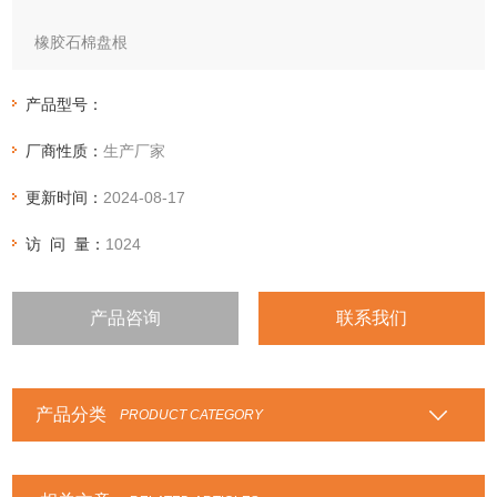
橡胶石棉盘根
特性：
石棉橡胶盘根用浸橡胶石棉线编织而成，表面再涂石墨，用于
产品型号：
高温、高压机械密封。也可根据工况要求生产夹钢丝（或镍
厂商性质：
生产厂家
丝、铅丝、不锈钢丝）石棉橡胶高压盘根。
更新时间：
2024-08-17
访 问 量：
1024
产品咨询
联系我们
产品分类
PRODUCT CATEGORY