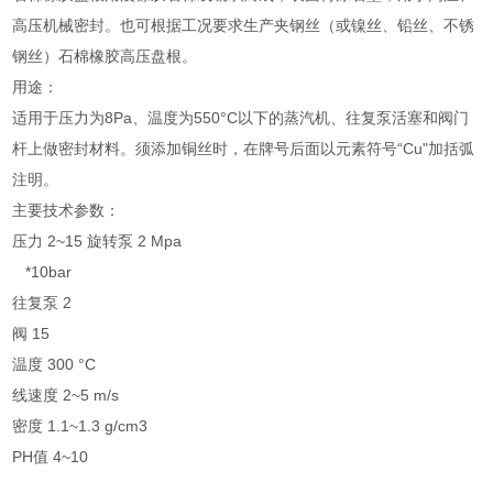
高压机械密封。也可根据工况要求生产夹钢丝（或镍丝、铅丝、不锈
钢丝）石棉橡胶高压盘根。
用途：
适用于压力为8Pa、温度为550°C以下的蒸汽机、往复泵活塞和阀门
杆上做密封材料。须添加铜丝时，在牌号后面以元素符号“Cu"加括弧
注明。
主要技术参数：
压力 2~15 旋转泵 2 Mpa
*10bar
往复泵 2
阀 15
温度 300 °C
线速度 2~5 m/s
密度 1.1~1.3 g/cm3
PH值 4~10