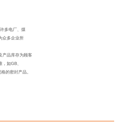
。
许多电厂、煤
为众多企业所
及产品库存为顾客
准，如GB、
殊规格的密封产品。