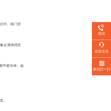
封环、阀门密
电话
氟金属缠绕垫
在线交流
聚甲醛有棒、板
微信扫一扫
套。