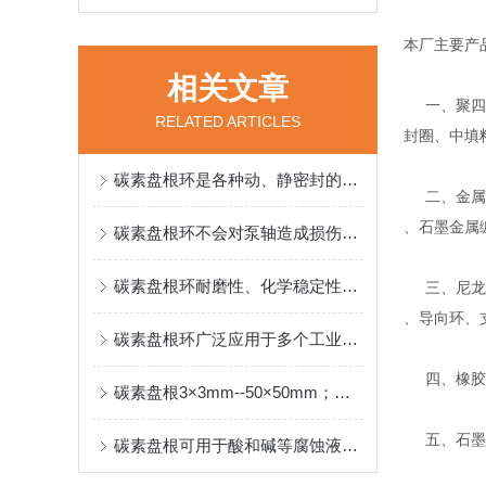
本厂主要产
相关文章
一、聚四氟
RELATED ARTICLES
封圈、中填
碳素盘根环是各种动、静密封的理想材料
二、金属缠
、石墨金属
碳素盘根环不会对泵轴造成损伤，使用寿命长
碳素盘根环耐磨性、化学稳定性，而且机械强度高
三、尼龙、
、导向环、
碳素盘根环广泛应用于多个工业领域
四、橡胶密
碳素盘根3×3mm--50×50mm；特殊规格或各类非标准产品可按客户要求制定
五、石墨系
碳素盘根可用于酸和碱等腐蚀液体、有机溶剂等环境中