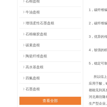
石棉盘根
1，碳纤维编
牛油盘根
增强柔性石墨盘根
2，碳纤维
石棉橡胶盘根
3，优异的
碳素盘根
4，较强的
陶瓷纤维盘根
5，稳定可
高水基盘根
所以综上所
四氟盘根
应用于酸，
石墨盘根
都能见到其
河北廊坊隆
查看全部
生产型企业