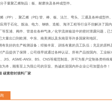
子量聚乙烯制品：板、耐磨块及各种成型件。
（PP）、聚乙烯（PE):管、棒、板、法兰、弯头、三通及各种成型件
用于石化、炼油、电力、钢铁、造船、海洋工程等行业不但解决了国内
厂等泵浦、阀件、管道在各种气体／化学流体输送中的密封泄露问题，已
已大量出口到欧洲、中东、南美洲以及东南亚等许多国家和地区。
良好的生产检测设备；经验丰富、训练有素的员工队伍；充足的原料
封产品提供了保障，公司很早就通过各种认证。所有产品按国内、工业标
IN、JIS、ASME-ANSI、BS、CNS等规范制造。并可为客户定制各类特
信为本，顾客至上为我公司的宗旨。热诚欢迎国内外企业公司加盟合作！
根 碳素密封填料厂家
询