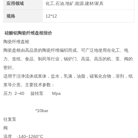
应用领域
化工,石油,地矿,能源,建材/家具
规格
12*12
硅酸铝陶瓷纤维盘根报价
陶瓷纤维盘根
陶瓷盘根由高品质的陶瓷纤维编织而成。可广泛地使用在化工、电
力、造纸、食品、制药等行业，锅炉门、高温、高压的机、泵、阀的
密封。
适用于洁净流体或浆体，盐水，乳液，油脂，碳氢化合物，溶剂，纸
浆等介质。主要技术参数：
压力 2~40 旋转泵 Mpa
*10bar
往复泵
阀
温度 -140~1260°C