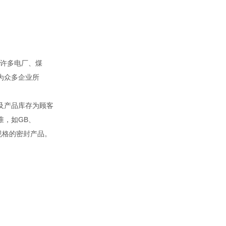
。
许多电厂、煤
为众多企业所
及产品库存为顾客
准，如GB、
殊规格的密封产品。