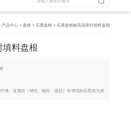
>
产品中心
>
盘根
>
石墨盘根
> 石墨盘根耐高温密封填料盘根
封填料盘根
根
强纤维、金属丝（钢丝、铜丝、镍丝）等增强的石墨线为原
件下的动密封体、氨溶液、碳氢化合物、低温液体等介质，
门、泵、反应釜的密封 。它也是*的万用密封盘根。