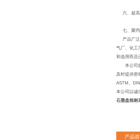
六、超高分
七、聚丙烯
产品广泛应
气厂、化工
和选用而且
本公司拥有
及时提供密
ASTM、D
本公司以诚
石墨盘根耐
产品咨