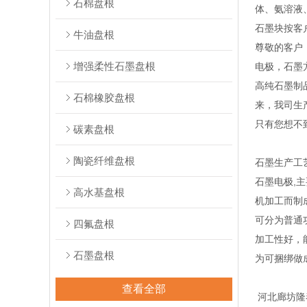
石棉盘根
体、氨溶液
石墨块按客
牛油盘根
尊敬的客户
增强柔性石墨盘根
电极，石墨
高纯石墨制
石棉橡胶盘根
来，我司生
只有您想不
碳素盘根
陶瓷纤维盘根
石墨生产工
石墨电极,
高水基盘根
机加工而制
可分为普通
四氟盘根
加工性好，
石墨盘根
为可捆绑做
查看全部
河北廊坊隆