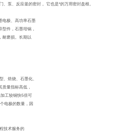
门、泵、反应釜的密封 。它也是*的万用密封盘根。
墨电极、高功率石墨
异型件，石墨坩锅，
，耐磨损。长期以
型、焙烧、石墨化、
其质量指标高低，
加工较铜快5倍可
单个电极的数量，因
程技术服务的