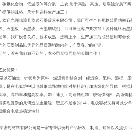
、碳氢化合物、低温液体等介质，主要 用于高温、高压、耐腐蚀介质下阀
户提供的规格、尺寸和选料生产加工！
，欢迎光顾临漳县华远石墨碳素有限公司，我厂可生产各规格普通功率石
方、石墨板、石墨块、石墨增碳剂、且可按照客户要求加工各种规格石墨
品等。我厂设备良好、技术成熟，选料上乘，生产加工后成品使用寿命长
产的石墨制品以优异的品质远销海内外，广受客户的好评。
到的，没有我们做不到的，本公司期待同您的长期合作！
艺及优势：
主要以石油焦、针状焦为原料，煤沥青作结合剂，经煅烧、配料、混捏、压
成，是在电弧炉中以电弧形式释放电能对炉料进行加热熔化的导体，根据
功率、高功率和超高功率。加工速度：高速铣粗加工较铜快3倍；高速铣精
能实现复杂的几何造型重量轻，密度不足铜的1/4，电极容易夹持可减少
成组合电极热稳定性好
泰密封材料有限公司是一家专业以密封产品研发、制造、销售以及提供工