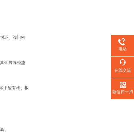
封环、阀门密
电话
氟金属缠绕垫
在线交流
聚甲醛有棒、板
微信扫一扫
套。