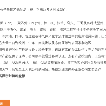
子量聚乙烯制品：板、耐磨块及各种成型件。
（PP）、聚乙烯（PE):管、棒、板、法兰、弯头、三通及各种成型件
用于石化、炼油、电力、钢铁、造船、海洋工程等行业不但解决了国内
厂等泵浦、阀件、管道在各种气体／化学流体输送中的密封泄露问题，已
已大量出口到欧洲、中东、南美洲以及东南亚等许多国家和地区。
良好的生产检测设备；经验丰富、训练有素的员工队伍；充足的原料
封产品提供了保障，公司很早就通过各种认证。所有产品按国内、工业标
IN、JIS、ASME-ANSI、BS、CNS等规范制造。并可为客户定制各类特
信为本，顾客至上为我公司的宗旨。热诚欢迎国内外企业公司加盟合作！
高温密封填料盘根
询