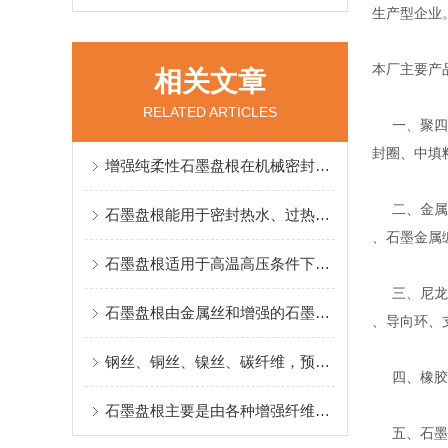
生产型企业
本厂主要产
相关文章
RELATED ARTICLES
一、聚四氟
封圈、中填
增强纯柔性石墨盘根在机械密封中的广泛应用说明
二、金属缠
石墨盘根能用于密封热水、过热蒸气、热传递流体、氨溶液等环境
、石墨金属
石墨盘根适用于高温高压条件下的密封环境
三、尼龙、
石墨盘根由金属丝和增强的石墨线为原料精工编织而得
、导向环、
钢丝、铜丝、镍丝、碳纤维，预氧丝、玻璃纱都可做石墨盘根的简金属丝
四、橡胶密
石墨盘根主要是由各种增强纤维、金属丝等原料制成
五、石墨系