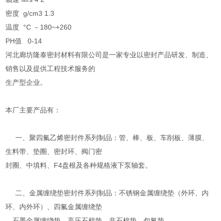
密度 g/cm3 1.3
温度 °C －180~+260
PH值 0-14
河北廊坊隆泰密封材料有限公司是一家专业以密封产品研发、制造、
销售以及提供工程技术服务的
生产型企业。
本厂主要产品有：
一、聚四氟乙烯密封件系列制品：管、棒、板、车削板、薄膜、
生料带、垫圈、密封环、阀门密
封圈、中填料、F4盘根及各种规格液下泵轴套。
二、金属缠绕垫密封件系列制品：不锈钢金属缠绕垫（外环、内
环、内外环）、四氟金属缠绕垫
、石墨金属缠绕垫、高压石棉垫、非石棉垫、包氟垫。