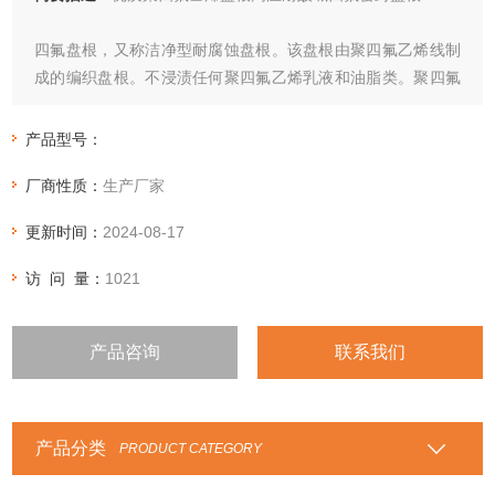
四氟盘根，又称洁净型耐腐蚀盘根。该盘根由聚四氟乙烯线制
成的编织盘根。不浸渍任何聚四氟乙烯乳液和油脂类。聚四氟
乙烯具有很多优良的特性，耐腐蚀，自润滑，不粘贴。但也存
在传热差，热膨胀系数大，有冷流等缺点。
产品型号：
四氟盘根适用于压力不高的阀门及转速较低的应用，但对介质
厂商性质：
生产厂家
的纯度及抗腐蚀性有较高要求的地方，如：食品行业、医药、
造纸、化纤等。
更新时间：
2024-08-17
四氟盘根服务范围
访 问 量：
1021
产品咨询
联系我们
产品分类
PRODUCT CATEGORY