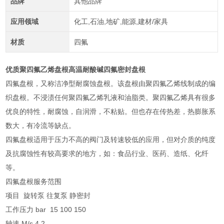
品牌
其他品牌
应用领域
化工,石油,地矿,能源,建材/家具
材质
四氟
优质聚四氟乙烯盘根高温耐酸碱四氟密封盘根
四氟盘根，又称洁净型耐腐蚀盘根。该盘根由聚四氟乙烯线制成的编
织盘根。不浸渍任何聚四氟乙烯乳液和油脂类。聚四氟乙烯具有很多
优良的特性，耐腐蚀，自润滑，不粘贴。但也存在传热差，热膨胀系
数大，有冷流等缺点。
四氟盘根适用于压力不高的阀门及转速较低的应用，但对介质的纯度
及抗腐蚀性有较高要求的地方，如：食品行业、医药、造纸、化纤
等。
四氟盘根服务范围
项目 旋转泵 往复泵 静密封
工作压力 bar 15 100 150
轴速 M/s 4 2