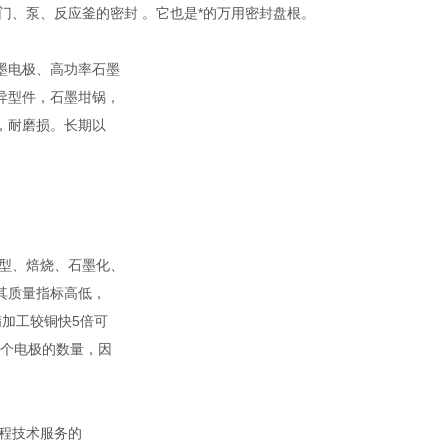
门、泵、反应釜的密封 。它也是*的万用密封盘根。
墨电极、高功率石墨
异型件，石墨坩锅，
，耐磨损。长期以
型、焙烧、石墨化、
其质量指标高低，
加工较铜快5倍可
单个电极的数量，因
程技术服务的