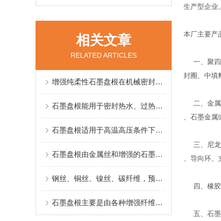
生产型企业
本厂主要产
相关文章
RELATED ARTICLES
一、聚四氟
封圈、中填
增强纯柔性石墨盘根在机械密封中的广泛应用说明
二、金属缠
石墨盘根能用于密封热水、过热蒸气、热传递流体、氨溶液等环境
、石墨金属
石墨盘根适用于高温高压条件下的密封环境
三、尼龙、
石墨盘根由金属丝和增强的石墨线为原料精工编织而得
、导向环、
钢丝、铜丝、镍丝、碳纤维，预氧丝、玻璃纱都可做石墨盘根的简金属丝
四、橡胶密
石墨盘根主要是由各种增强纤维、金属丝等原料制成
五、石墨系