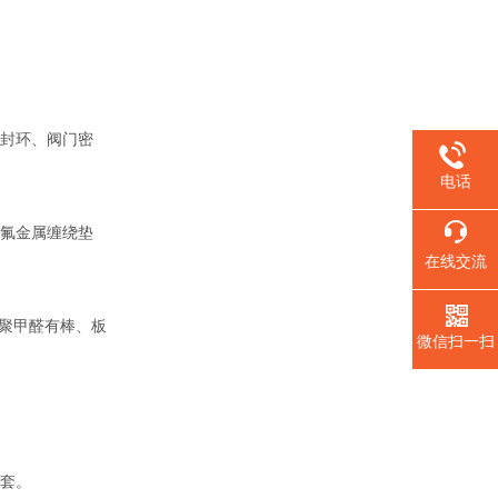
封环、阀门密
电话
氟金属缠绕垫
在线交流
聚甲醛有棒、板
微信扫一扫
套。