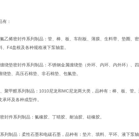
。
品有：
乙烯密封件系列制品：管、棒、板、车削板、薄膜、生料带、垫圈、密
料、F4盘根及各种规格液下泵轴套。
绕垫密封件系列制品：不锈钢金属缠绕垫（外环、内环、内外环）、四
缠绕垫、高压石棉垫、非石棉垫、包氟垫。
聚甲醛系列制品：1010尼龙和MC尼龙两大类，品种有：棒、板、管。
支承环及各种成型件。
封件系列制品：氟橡胶、丁晴胶、耐油胶、硅橡胶。
列制品：柔性石墨和电碳石墨，品种有：垫片、填料、平环、液下泵轴