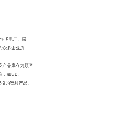
。
许多电厂、煤
为众多企业所
及产品库存为顾客
准，如GB、
殊规格的密封产品。