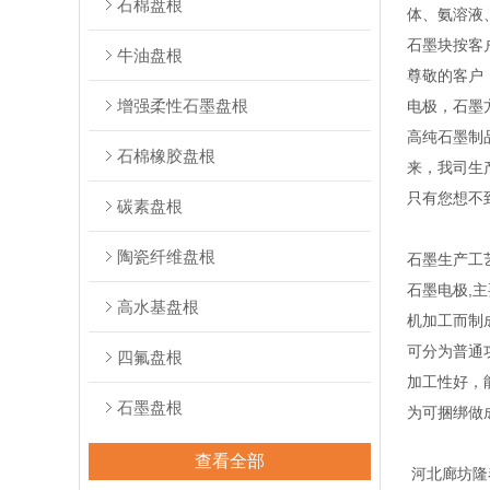
石棉盘根
体、氨溶液
石墨块按客
牛油盘根
尊敬的客户
增强柔性石墨盘根
电极，石墨
高纯石墨制
石棉橡胶盘根
来，我司生
只有您想不
碳素盘根
陶瓷纤维盘根
石墨生产工
石墨电极,
高水基盘根
机加工而制
可分为普通
四氟盘根
加工性好，
石墨盘根
为可捆绑做
查看全部
河北廊坊隆