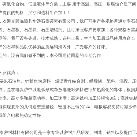
、碳氢化合物、低温液体等介质，主要 用于高温、高压、耐腐蚀介质下阀
户提供的规格、尺寸和选料生产加工！
，欢迎光顾临漳县华远石墨碳素有限公司，我厂可生产各规格普通功率石
方、石墨板、石墨块、石墨增碳剂、且可按照客户要求加工各种规格石墨
品等。我厂设备先进、技术成熟，选料上乘，生产加工后成品使用寿命长
产的石墨制品以优异的品质远销海内外，广受客户的好评。
到的，没有我们做不到的，本公司期待同您的长期合作！
艺及优势：
主要以石油焦、针状焦为原料，煤沥青作结合剂，经煅烧、配料、混捏、压
成，是在电弧炉中以电弧形式释放电能对炉料进行加热熔化的导体，根据
功率、高功率和超高功率。加工速度：高速铣粗加工较铜快3倍；高速铣精
能实现复杂的几何造型重量轻，密度不足铜的1/4，电极容易夹持可减少
成组合电极热稳定性好
泰密封材料有限公司是一家专业以密封产品研发、制造、销售以及提供工