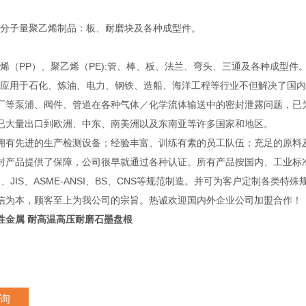
子量聚乙烯制品：板、耐磨块及各种成型件。
（PP）、聚乙烯（PE):管、棒、板、法兰、弯头、三通及各种成型件
用于石化、炼油、电力、钢铁、造船、海洋工程等行业不但解决了国内
厂等泵浦、阀件、管道在各种气体／化学流体输送中的密封泄露问题，已
已大量出口到欧洲、中东、南美洲以及东南亚等许多国家和地区。
先进的生产检测设备；经验丰富、训练有素的员工队伍；充足的原料
封产品提供了保障，公司很早就通过各种认证。所有产品按国内、工业标
IN、JIS、ASME-ANSI、BS、CNS等规范制造。并可为客户定制各类特
信为本，顾客至上为我公司的宗旨。热诚欢迎国内外企业公司加盟合作！
性金属 耐高温高压耐磨石墨盘根
询