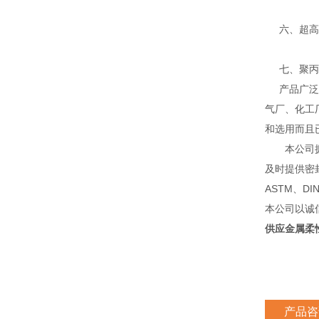
六、超高分
七、聚丙烯
产品广泛应
气厂、化工
和选用而且
本公司拥有
及时提供密
ASTM、D
本公司以诚
供应金属柔
产品咨