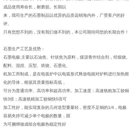
成品使用寿命长，耐磨损。长期以
来，我司生产的石墨制品以优异的品质远销海内外，广受客户的好
评。
只有您想不到的，没有我们做不到的，本公司期待同您的长期合作！
石墨生产工艺及优势：
石墨电极,主要以石油焦、针状焦为原料，煤沥青作结合剂，经煅烧、
配料、混捏、压型、焙烧、石墨化、
机加工而制成，是在电弧炉中以电弧形式释放电能对炉料进行加热熔
化的导体，根据其质量指标高低，
可分为普通功率、高功率和超高功率。加工速度：高速铣粗加工较铜
快3倍；高速铣精加工较铜快5倍可
加工性好，能实现复杂的几何造型重量轻，密度不足铜的1/4，电极
容易夹持可减少单个电极的数量，因
为可捆绑做成组合电极热稳定性好