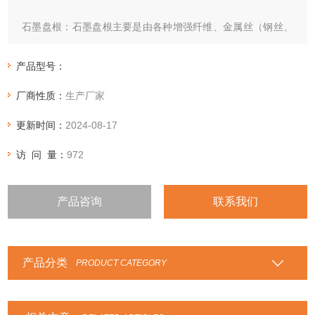
石墨盘根：石墨盘根主要是由各种增强纤维、金属丝（钢丝、
铜丝、镍丝）等增强的石墨线为原料精工编织而得。适用于高
温高压条件下的动密封体、氨溶液、碳氢化合物、低温液体等
产品型号：
介质，主要 用于高温、高压、耐腐蚀介质下阀门、泵、反应釜
厂商性质：
生产厂家
的密封 。它也是*的万用密封盘根。
更新时间：
2024-08-17
访 问 量：
972
产品咨询
联系我们
产品分类
PRODUCT CATEGORY