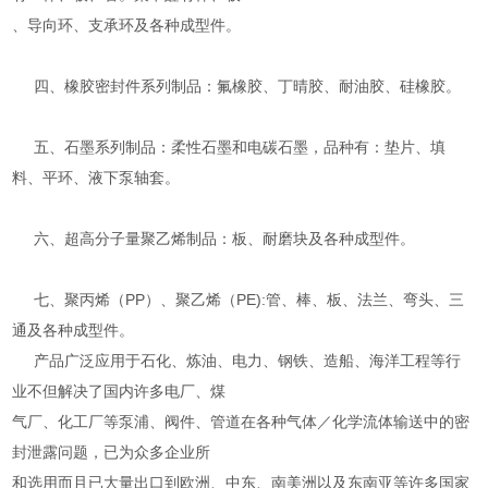
、导向环、支承环及各种成型件。
四、橡胶密封件系列制品：氟橡胶、丁晴胶、耐油胶、硅橡胶。
五、石墨系列制品：柔性石墨和电碳石墨，品种有：垫片、填
料、平环、液下泵轴套。
六、超高分子量聚乙烯制品：板、耐磨块及各种成型件。
七、聚丙烯（PP）、聚乙烯（PE):管、棒、板、法兰、弯头、三
通及各种成型件。
产品广泛应用于石化、炼油、电力、钢铁、造船、海洋工程等行
业不但解决了国内许多电厂、煤
气厂、化工厂等泵浦、阀件、管道在各种气体／化学流体输送中的密
封泄露问题，已为众多企业所
和选用而且已大量出口到欧洲、中东、南美洲以及东南亚等许多国家