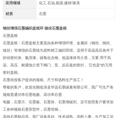
应用领域
化工,石油,能源,建材/家具
材质
石墨
钢丝增强石墨编织盘根环 镍丝石墨盘根
石墨盘根
石墨盘根：石墨盘根主要是由各种增强纤维、金属丝（钢丝、铜丝、
镍丝）等增强的石墨线为原料精工编织而得。适用于高温高压条件下
的动密封体、氨溶液、碳氢化合物、低温液体等介质，主要 用于高
温、高压、耐腐蚀介质下阀门、泵、反应釜的密封 。它也是*的万用
密封盘根。
石墨块按客户提供的规格、尺寸和选料生产加工！
尊敬的客户，欢迎光顾临漳县华远石墨碳素有限公司，我厂可生产各
规格普通功率石墨电极、高功率石墨
电极，石墨方、石墨板、石墨块、石墨增碳剂、且可按照客户要求加
工各种规格石墨异型件，石墨坩锅，
高纯石墨制品等。我厂设备良好、技术成熟，选料上乘，生产加工后