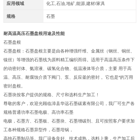
应用领域
化工,石油,地矿,能源,建材/家具
规格
石墨
耐高温高压石墨盘根用途及性能
石墨盘根
石墨盘根：石墨盘根主要是由各种增强纤维、金属丝（钢丝、铜丝、
镍丝）等增强的石墨线为原料精工编织而得。适用于高温高压条件下
的动密封体、氨溶液、碳氢化合物、低温液体等介质，主要 用于高
温、高压、耐腐蚀介质下阀门、泵、反应釜的密封 。它也是*的万用
密封盘根。
石墨块按客户提供的规格、尺寸和选料生产加工！
尊敬的客户，欢迎光顾临漳县华远石墨碳素有限公司，我厂可生产各
规格普通功率石墨电极、高功率石墨
电极，石墨方、石墨板、石墨块、石墨增碳剂、且可按照客户要求加
工各种规格石墨异型件，石墨坩锅，
高纯石墨制品等。我厂设备良好、技术成熟，选料上乘，生产加工后