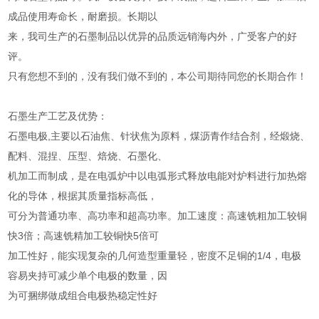
成品使用寿命长，耐磨损。长期以
来，我司生产的石墨制品以优异的品质远销海内外，广受客户的好
评。
只有您想不到的，没有我们做不到的，本公司期待同您的长期合作！
石墨生产工艺及优势：
石墨电极,主要以石油焦、针状焦为原料，煤沥青作结合剂，经煅烧、
配料、混捏、压型、焙烧、石墨化、
机加工而制成，是在电弧炉中以电弧形式释放电能对炉料进行加热熔
化的导体，根据其质量指标高低，
可分为普通功率、高功率和超高功率。加工速度：高速铣粗加工较铜
快3倍；高速铣精加工较铜快5倍可
加工性好，能实现复杂的几何造型重量轻，密度不足铜的1/4，电极
容易夹持可减少单个电极的数量，因
为可捆绑做成组合电极热稳定性好