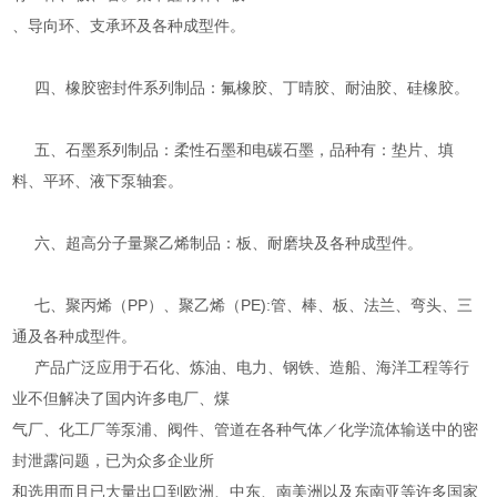
、导向环、支承环及各种成型件。
四、橡胶密封件系列制品：氟橡胶、丁晴胶、耐油胶、硅橡胶。
五、石墨系列制品：柔性石墨和电碳石墨，品种有：垫片、填
料、平环、液下泵轴套。
六、超高分子量聚乙烯制品：板、耐磨块及各种成型件。
七、聚丙烯（PP）、聚乙烯（PE):管、棒、板、法兰、弯头、三
通及各种成型件。
产品广泛应用于石化、炼油、电力、钢铁、造船、海洋工程等行
业不但解决了国内许多电厂、煤
气厂、化工厂等泵浦、阀件、管道在各种气体／化学流体输送中的密
封泄露问题，已为众多企业所
和选用而且已大量出口到欧洲、中东、南美洲以及东南亚等许多国家