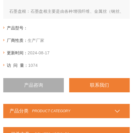
石墨盘根：石墨盘根主要是由各种增强纤维、金属丝（钢丝、
铜丝、镍丝）等增强的石墨线为原料精工编织而得。适用于高
温高压条件下的动密封体、氨溶液、碳氢化合物、低温液体等
产品型号：
介质，主要 用于高温、高压、耐腐蚀介质下阀门、泵、反应釜
厂商性质：
生产厂家
的密封 。它也是*的万用密封盘根。
更新时间：
2024-08-17
访 问 量：
1074
产品咨询
联系我们
产品分类
PRODUCT CATEGORY