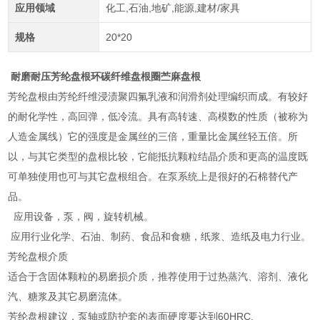
应用领域
化工,石油,地矿,能源,建材/家具
规格
20*20
耐磨耐压芳纶盘根环碳纤维盘根圈苎麻盘根
芳纶盘根由芳纶纤维浸渍聚四氟乳液和润滑剂处理编织而成。有较好
的耐化学性，高回弹，低冷流。具有高转速、高模数的性质（被称为
人造金属线）它的强度是金属丝的三倍，重量比金属丝轻五倍。所
以，与其它类型的盘根比较，它能抵抗颗粒结晶介质和更高的温度既
可单独使用也可与其它盘根组合。在泵系统上是很好的石棉替代产
品。
应用设备，泵，阀，旋转机械。
应用行业化学、石油、制药、食品和食糖，纸浆、造纸及电力行业。
芳纶盘根介质
适合于含固体颗粒的易磨损介质，推荐使用于过热蒸汽、溶剂、液化
汽、糖浆及其它易磨流体。
芳纶盘根建议，泵轴或防护套的表面硬度要达到60HRC.