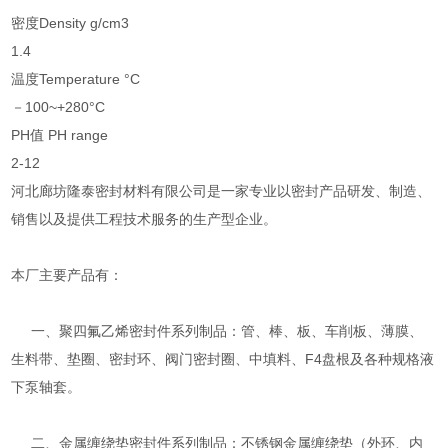
密度Density g/cm3
1.4
温度Temperature °C
－100~+280°C
PH值 PH range
2-12
河北廊坊隆泰密封材料有限公司是一家专业以密封产品研发、制造、
销售以及提供工程技术服务的生产型企业。
本厂主要产品有：
一、聚四氟乙烯密封件系列制品：管、棒、板、车削板、薄膜、
生料带、垫圈、密封环、阀门密封圈、中填料、F4盘根及各种规格液
下泵轴套。
二、金属缠绕垫密封件系列制品：不锈钢金属缠绕垫（外环、内