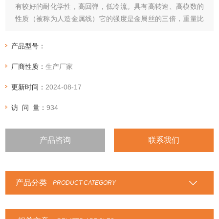
有较好的耐化学性，高回弹，低冷流。具有高转速、高模数的
性质（被称为人造金属线）它的强度是金属丝的三倍，重量比
金属丝轻五倍。所以，与其它类型的盘根比较，它能抵抗颗粒
结晶介质和更高的温度既可单独使用也可与其它盘根组合。在
产品型号：
泵系统上是很好的石棉替代产品。
厂商性质：
生产厂家
更新时间：
2024-08-17
访 问 量：
934
产品咨询
联系我们
产品分类
PRODUCT CATEGORY